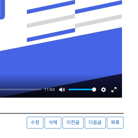
11:50
Mute
Settings
Enter
fullscreen
수정
삭제
이전글
다음글
목록