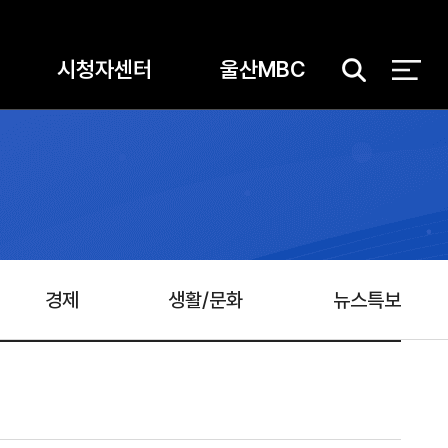
시청자센터
울산MBC
검
색
경제
생활/문화
뉴스특보