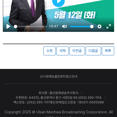
Play
19:47
Play
Mute
Settings
Ente
fulls
수정
삭제
이전글
다음글
목록
난시청제보
클린센터
광고안내
회사명 : 울산문화방송주식회사
우편번호: 44512, 울산광역시 중구 서원3길 65 (052) 290-1114
팩스번호 : (052) 290-1117
통신판매업신고번호 : 181211-0000089
Copyright 2025 © Ulsan Munhwa Broadcasting Corporation. All