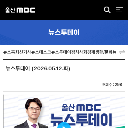
검
색
뉴스투데이
뉴스홈
최신기사
뉴스데스크
뉴스투데이
정치
사회
경제
생활/문화
뉴스특
뉴스투데이 (2026.05.12.화)
조회수 : 298