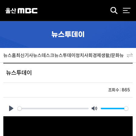
검
색
뉴스투데이
뉴스홈
최신기사
뉴스데스크
뉴스투데이
정치
사회
경제
생활/문화
뉴스특
뉴스투데이
조회수 : 865
Play
Mute