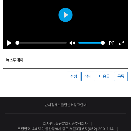
Play
Play
Mute
PIP
Ente
fulls
뉴스투데이
수정
삭제
다음글
목록
난시청제보
클린센터
광고안내
회사명 : 울산문화방송주식회사
우편번호: 44512, 울산광역시 중구 서원3길 65 (052) 290-1114