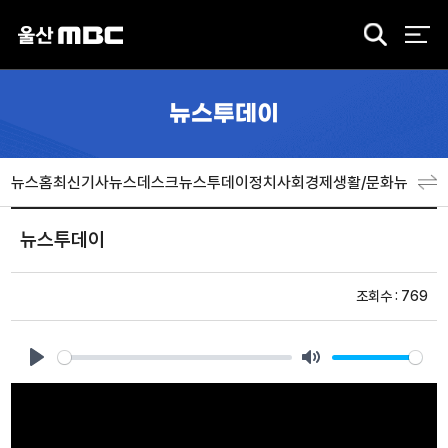
검
색
뉴스투데이
뉴스홈
최신기사
뉴스데스크
뉴스투데이
정치
사회
경제
생활/문화
뉴스특
뉴스투데이
조회수 : 769
Play
Mute