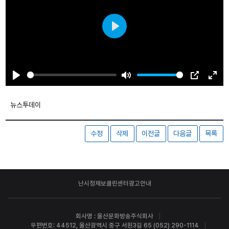
Play
Play
Mute
PIP
Ente
fulls
뉴스투데이
수정
삭제
이전글
다음글
목록
난시청제보
클린센터
광고안내
회사명 : 울산문화방송주식회사
우편번호: 44512, 울산광역시 중구 서원3길 65 (052) 290-1114