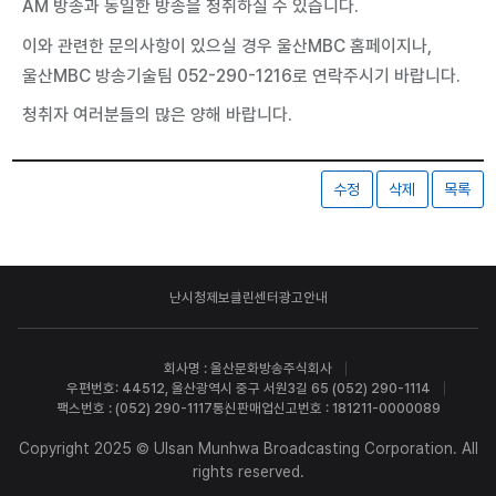
AM 방송과 동일한 방송을 청취하실 수 있습니다.
이와 관련한 문의사항이 있으실 경우 울산MBC 홈페이지나,
울산MBC 방송기술팀 052-290-1216로 연락주시기 바랍니다.
청취자 여러분들의 많은 양해 바랍니다.
수정
삭제
목록
난시청제보
클린센터
광고안내
회사명 : 울산문화방송주식회사
우편번호: 44512, 울산광역시 중구 서원3길 65 (052) 290-1114
팩스번호 : (052) 290-1117
통신판매업신고번호 : 181211-0000089
Copyright 2025 © Ulsan Munhwa Broadcasting Corporation. All
rights reserved.