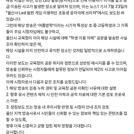
해당 시설은 최근, 강한 LED 발광(광자극)으로 인해 이용자가 의식을 잃고 응
급 이송된 사고가 발생한 장소로 알려져 있으며, 이는 뉴스1 기사 7월 23일자
"울산서 Led 발판 게임 이용하던 초등생 광자극에 쓰러져"에서도 보도된 바
있습니다.
그런데 해당 방송은 ‘여름방학’이라는 시기적 특성상 초·중·고등학생과 그 가족
들이 주요 시청자임에도 불구하고,
울산시 교육청이 이미 해당 시설에 대해 “학생 이용 자제” 공문을 발송한 사실
조차 확인하지 않은 채,
해당 시설을 마치 안전하고 유익한 장소인 것처럼 일방적으로 소개하였습니
다.
이러한 보도는 교육청의 공문 취지와 정면으로 상반된 메시지를 줄 수 있으며,
방송을 신뢰하는 시청자들에게 잘못된 정보가 전달되어 제2의 사고로 이어질
우려도 있습니다.
이에 시청자로서 다음과 같은 조치를 요청드립니다:
1. 해당 방송의 검증 누락 경위 및 교육청 공문 미확인 사유에 대한 설명
2. 향후 유사 콘텐츠 제작 시 안전 이력과 공적 자료에 대한 기본 검토 프로세
스 마련
3. 정정보도 또는 방송 내 주의사항 반영 등 시청자 안내 조치 검토
울산 지역 방송사로서 시민들이 신뢰할 수 있는 정보와 책임 있는 콘텐츠를 접
할 수 있도록,
향후 더욱 신중하고 균형 잡힌 제작 방향을 기대합니다.
감사합니다.