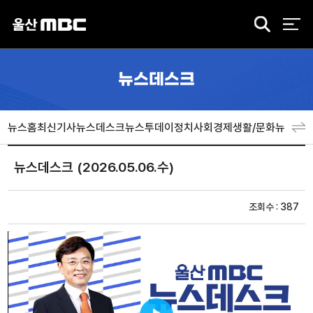
검
색
뉴스데스크
뉴스홈
최신기사
뉴스데스크
뉴스투데이
정치
사회
경제
생활/문화
뉴스특
뉴스데스크 (2026.05.06.수)
조회수 : 387