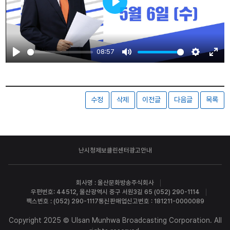
Play
08:57
Play
Mute
Settings
Ente
fulls
수정
삭제
이전글
다음글
목록
난시청제보
클린센터
광고안내
회사명 : 울산문화방송주식회사
우편번호: 44512, 울산광역시 중구 서원3길 65 (052) 290-1114
팩스번호 : (052) 290-1117
통신판매업신고번호 : 181211-0000089
Copyright 2025 © Ulsan Munhwa Broadcasting Corporation. All