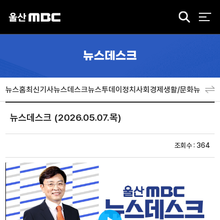
검
색
뉴스데스크
뉴스홈
최신기사
뉴스데스크
뉴스투데이
정치
사회
경제
생활/문화
뉴스특
뉴스데스크 (2026.05.07.목)
조회수 : 364