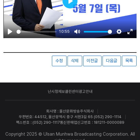
Play
10:55
Play
Mute
Settings
Ente
fulls
수정
삭제
이전글
다음글
목록
난시청제보
클린센터
광고안내
회사명 : 울산문화방송주식회사
우편번호: 44512, 울산광역시 중구 서원3길 65 (052) 290-1114
팩스번호 : (052) 290-1117
통신판매업신고번호 : 181211-0000089
Copyright 2025 © Ulsan Munhwa Broadcasting Corporation. All