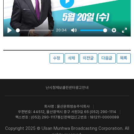
Play
20:34
Play
Mute
Settings
Ente
fulls
수정
삭제
이전글
다음글
목록
난시청제보
클린센터
광고안내
회사명 : 울산문화방송주식회사
우편번호: 44512, 울산광역시 중구 서원3길 65 (052) 290-1114
팩스번호 : (052) 290-1117
통신판매업신고번호 : 181211-0000089
Copyright 2025 © Ulsan Munhwa Broadcasting Corporation. All