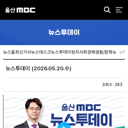
검
색
뉴스투데이
뉴스홈
최신기사
뉴스데스크
뉴스투데이
정치
사회
경제
생활/문화
뉴스특
뉴스투데이 (2026.05.20.수)
조회수 : 283