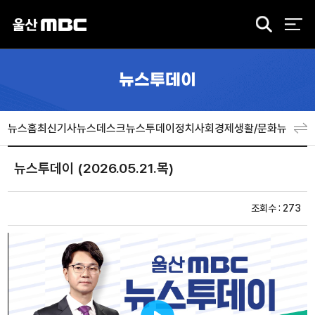
검
색
뉴스투데이
뉴스홈
최신기사
뉴스데스크
뉴스투데이
정치
사회
경제
생활/문화
뉴스특
뉴스투데이 (2026.05.21.목)
조회수 : 273