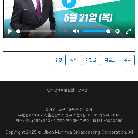
Play
21:22
Play
Mute
Settings
Ente
fulls
수정
삭제
이전글
다음글
목록
난시청제보
클린센터
광고안내
회사명 : 울산문화방송주식회사
우편번호: 44512, 울산광역시 중구 서원3길 65 (052) 290-1114
팩스번호 : (052) 290-1117
통신판매업신고번호 : 181211-0000089
Copyright 2025 © Ulsan Munhwa Broadcasting Corporation. All