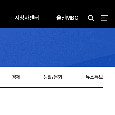
시청자센터
울산MBC
검
색
경제
생활/문화
뉴스특보