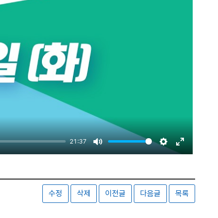
21:37
Mute
Settings
Enter
fullscreen
수정
삭제
이전글
다음글
목록