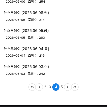
2026-06-09
254
뉴스투데이 (2026.06.08.월)
2026-06-08
214
뉴스투데이 (2026.06.05.금)
2026-06-05
263
뉴스투데이 (2026.06.04.목)
2026-06-04
216
뉴스투데이 (2026.06.03.수)
2026-06-03
242
2
3
4
5