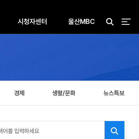
시청자센터
울산MBC
검
색
경제
생활/문화
뉴스특보