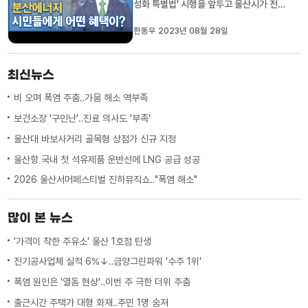
성화 특별법' 시행을 앞두고 울산시가 전국
17개 시도 가운데 처음으로 추진전략을 발
표하는 등 발빠른 대응에 나섰습니다.
한동우 2023년 08월 28일
MBC가 만난 사람 오늘은, 이한우 울산테
크노파크 에너지기술지원단장 모시고 이와
관련해 자세한 얘기 나눠보겠습니다.Q. 지
최신뉴스
난 5월 분산에너지 활성화 특별...
비 오며 폭염 주춤‥가뭄 해소 역부족
보건소장 '구인난'‥진료 의사도 '부족'
울산대 바보사거리 골목형 상점가 신규 지정
울산항 국내 첫 석유제품 운반선에 LNG 공급 성공
2026 울산서머페스티벌 진하뮤직쇼‥"폭염 해소"
많이 본 뉴스
'가격이 착한 주유소' 울산 1호점 탄생
전기공사업체 실적 6%↓‥금양그린파워 '수주 1위'
폭염 원인은 '열돔 현상'‥이번 주 극한 더위 주춤
출근시간 주택가 대형 화재‥주민 1명 숨져