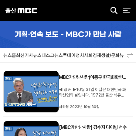
검
색
기획·연속 보도 - MBC가 만난 사람
뉴스홈
최신기사
뉴스데스크
뉴스투데이
정치
사회
경제
생활/문화
뉴스특
MBC가만난사람(이동구 한국화학연구원 RUPI단장)
◀ 앵 커 ▶10월 31일 이날은 대한민국 화
학산업의 날입니다. 1972년 울산 석유화
학단지 준공식이 있었던 날을 기념해 지정
된 건데요. 그동안 한국경제를 이끌어온 석
서하경 2023년 10월 30일
유화학 산업의 현재와 미래에 대해 한국화
학연구원 이동구 박사와 이야기 나눠보겠
습니다. 안녕하십니까다가올 10월 31일은
[MBC가만난사람] 김수지 다이빙 선수
앞서 말씀을 드렸듯이 대한민국 ...