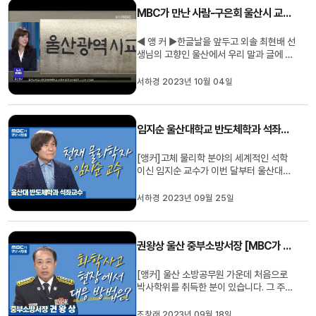
먼저 수상 소감을 들어볼까요?사실 제가
MBC가 만난 사람-구은회 울산시 교육청 국어책임관
상을 받았다고는 하지만 저 ...
◀ 앵 커 ▶한글날을 앞두고 외솔 최현배 선
생님의 고향인 울산에서 우리 말과 글에 대
한 관심 항상 높아야겠죠.MBC가 만난 사
람 오늘은 울산시 교육청 구은회 국어책임
서하경 2023년 10월 04일
관 모시고 한글날의 의미 또 우리 말글의 의
미 짚어보는 시간 함께 하겠습니다. 안녕하
십니까질문1 국어책임관에 대해서 많은 분
임지순 울산대학교 반도체학과 석좌교수 [MBC가 만난 사람]
들이 좀 생소할 것 같습니...
[앵커]고체 물리학 분야의 세계적인 석학
이신 임지순 교수가 이번 달부터 울산대학
교 반도체학과 석좌교수로 울산에서 학생
들을 지도합니다. MBC가 만난 사람 오늘
서하경 2023년 09월 25일
은 한국의 천재 물리학자로 유명한 임지순
교수와 함께 이야기 나누겠습니다. Q. 세계
적인 석학이 울산에서 강의하고 연구하는
권왕상 울산 중부소방서장 [MBC가 만난 사람]
역할을 맡아주셔서 지금 관심이...
[앵커] 울산 소방공무원 가운데 처음으로
박사학위를 취득한 분이 있습니다. 그 주인
공인 권왕상 울산 중부소방서장 모시고, 논
문의 내용인 화학사고 대응 등에 대해 이야
조창래 2023년 09월 18일