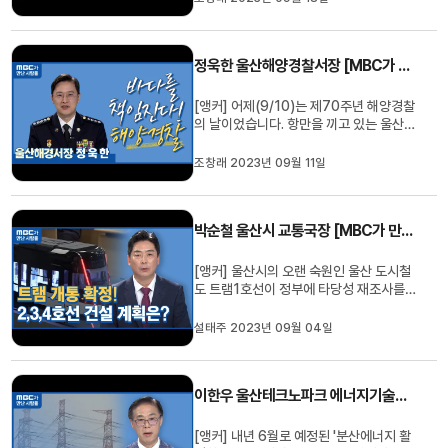
기 나눠 보겠습니다. Q. 어떤 계기로 박사
학위에 도전하게 됐습니까? 바빠도 하고
싶은 일이 많아서 공부를 하게 됐습니다. 공
정욱한 울산해양경찰서장 [MBC가 만난 사람]
부를 하게 된 계기는, ...
[앵커] 어제(9/10)는 제70주년 해양경찰
의 날이었습니다. 항만을 끼고 있는 울산은
해양경찰의 역할이 어느 지역 보다 큰데요.
MBC가 만난 사람 오늘은 정욱한 울산해
조창래 2023년 09월 11일
양경찰서장을 모시고 해경의 역할과 각오
를 듣는 시간 마련했습니다. Q. 취임하신지
가 2달 정도 됐는데, 해경은 어떤 일을 하고
박순철 울산시 교통국장 [MBC가 만난 사람]
있습니까. 먼저 해경이 하...
[앵커] 울산시의 오랜 숙원인 울산 도시철
도 트램1호선이 정부에 타당성 재조사를
통과해 마침내 사업 추진을 확정했습니다.
mbc가 만난 사람 오늘은 울산시 박순철 교
설태주 2023년 09월 04일
통국장과 함께 앞으로 울산시의 철도 교통
이 어떻게 획기적으로 개선될지 자세한 이
야기를 나눠보겠습니다. Q. 안녕하십니까 .
이한우 울산테크노파크 에너지기술지원단장 [MBC가 만난 사람]
울산은 사실 그동안 트램이...
[앵커] 내년 6월로 예정된 '분산에너지 활