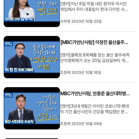
[앵커]지난 8일 막을 내린 항저우 아시안
게임에서 우리 대표팀이 한국 다이빙 사상
역대 최다 메달을 달성했습니다. 그 중심에
울산 출신이자 울산시청 소속인 김수지 선
서하경 2023년 10월 23일
수가 있었는데요. MBC가 만난 사람 오늘
은 김수지 선수와 이야기 나눠보겠습니다.
안녕하십니까?Q. 저희가 4년 전에 세계선
[MBC가만난사람] 이정진 울산울주세계산악영화제 프로그래머
수권 끝나고 이 자리에 모셨...
[앵커]올해로 8회째를 맞는 울산 울주세계
산악영화제가 오는 20일 금요일부터 개최
됩니다. 자세한 이야기 나눠보겠습니다. 행
사를 기획한 이정진 프로그래머와 함께하
조창래 2023년 10월 16일
겠습니다.Q. 가을이 기다려지는 게 또 영화
제 때문이 아닌가 싶기도 한데요. 울산 울주
세계사 영화제 올해로 8회째입니다. 올해
MBC가만난사람, 안종준 울산대학병원 부원장
영화제의 특징은 어떤 게 ...
[앵커]3년4개월간 이어진 코로나19 팬데
믹 기간 울산시민의 건강을 책임졌던 분이
계십니다.그 공로로 지난 달 시민대상을 수
상하기도 했는데요, 울산대학교 병원 안종
조창래 2023년 10월 09일
준 진료부원장을 모시고 이야기 나눠 보겠
습니다.Q. 시민대상 수상을 축하드립니다.