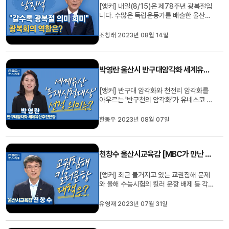
[앵커] 내일(8/15)은 제78주년 광복절입
니다. 수많은 독립운동가를 배출한 울산은
그 의미가 남다른 날이기도 합니다. MBC
가 만난 사람 오늘은, 남진석 광복회 울산
조창래 2023년 08월 14일
지부장을 모시고 울산과 광복절의 의미를
되새겨 보겠습니다. Q. 먼저 광복회가 어떤
일을 하고 있는지 궁금합니다. 우리가 일제
박영란 울산시 반구대암각화 세계유산추진단장 [MBC가 만난 사람]
강점기에 독립운동을 하셨던 ...
[앵커] 반구대 암각화와 천전리 암각화를
아우르는 '반구천의 암각화'가 유네스코 세
계유산 '등재 신청 대상'으로 선정됨으로서
사실상 국내절차가 마무리됐습니다. MBC
한동우 2023년 08월 07일
가 만난 사람 오늘은, 그 의미와 남은 과제
등을 자세히 알아보기위해 박영란 울산시
반구대암각화세계유산추진단장 모셨습니
천창수 울산시교육감 [MBC가 만난 사람]
다.Q. '반구천의 암각화'가 ...
[앵커] 최근 불거지고 있는 교권침해 문제
와 올해 수능시험의 킬러 문항 배제 등 각종
교육 현안들이 쏟아져 나오면서 교육계의
관심이 뜨거운데요. MBC가 만난 사람 오
유영재 2023년 07월 31일
늘은 취임 100일을 갓 넘긴 천창수 울산교
육감을 모시고 이와 관련한 교육청의 입장