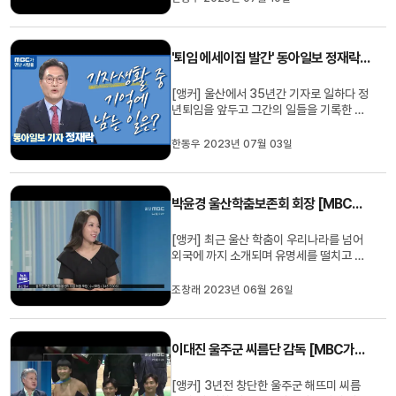
진되고 있는지 알아봅니다. 이사장님 안녕
하세요? Q. 취임 축하드립니다. 울산 근무
는 처음이신가요? 취임하신지 한 달이 조
'퇴임 에세이집 발간' 동아일보 정재락 기자 [MBC가 만난 사람]
금 넘으신 걸로 알고 있는데 먼...
[앵커] 울산에서 35년간 기자로 일하다 정
년퇴임을 앞두고 그간의 일들을 기록한 에
세이집을 발간해 관심을 모으고있는 지역
언론인이 있는데요, MBC가 만난 사람 오
한동우 2023년 07월 03일
늘은 그 주인공인 동아일보 부산-울산-경
남 취재본부장 정재락 기자 만나봅니다.Q.
이력을 보니까 울산토박이로 고향 울산에
박윤경 울산학춤보존회 회장 [MBC가만난사람]
서 주로 언론활동을 하셨던데 먼...
[앵커] 최근 울산 학춤이 우리나라를 넘어
외국에 까지 소개되며 유명세를 떨치고 있
습니다. MBC가 만난 사람 오늘은 올해로
창립 26년째를 맞은 울산학춤보존회 박윤
조창래 2023년 06월 26일
경 회장을 모시고 이야기 나눠 보겠습니다.
Q. 먼저 울산학춤보존회가 어떤 단체인지
소개해 주시죠. 울산학춤보존회는 1997
이대진 울주군 씨름단 감독 [MBC가만난사람]
년 울산학춤의 창시자인 김성수...
[앵커] 3년전 창단한 울주군 해뜨미 씨름