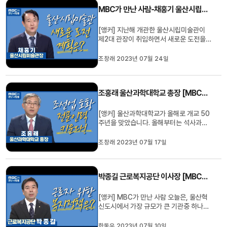
과 대책을 들어보는 시간 마련했습니다.Q.
MBC가 만난 사람-채홍기 울산시립미술관장
수능이 불과 100여일 앞으...
[앵커] 지난해 개관한 울산시립미술관이
제2대 관장이 취임하면서 새로운 도전을
준비하고 있습니다. MBC가 만난 사람 오
늘은 채홍기 신임 울산시립미술관장을 모
조창래 2023년 07월 24일
시고 이야기 나눠 보겠습니다. 질문1) 공모
를 통해서 임명되셨는데, 먼저 소감 한말씀
해주시죠. 울산시립미술관장을 채용한다는
조홍래 울산과학대학교 총장 [MBC가 만난 사람]
공모를 보고 응모했는데, 울산...
[앵커] 울산과학대학교가 올해로 개교 50
주년을 맞았습니다. 올해부터는 석사과정
도 운영하며 전문 인력 양성을 넘어 기술인
재를 육성하고 있는데요, MBC가 만난 사
조창래 2023년 07월 17일
람 오늘은 조홍래 울산과학대학교 총장님
을 모시고 이야기 나눠 보겠습니다. 총장님
반갑습니다. Q. 벌써 개교 50주년을 맞이
박종길 근로복지공단 이사장 [MBC가 만난 사람]
했습니다. 소감 먼저 여쭤봅니다...
[앵커] MBC가 만난 사람 오늘은, 울산혁
신도시에서 가장 규모가 큰 기관중 하나인
근로복지공단 박종길 신임 이사장을 모시
고 근로자들을 위한 복지정책이 어떻게 추
한동우 2023년 07월 10일