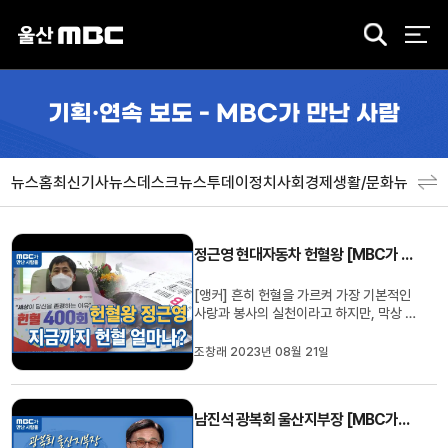
검
색
기획·연속 보도 - MBC가 만난 사람
뉴스홈
최신기사
뉴스데스크
뉴스투데이
정치
사회
경제
생활/문화
뉴스특
정근영 현대자동차 헌혈왕 [MBC가 만난 사람]
[앵커] 흔히 헌혈을 가르켜 가장 기본적인
사랑과 봉사의 실천이라고 하지만, 막상 실
천하기는 어렵죠. 지금까지 40여년 간
400회가 넘는 헌혈을 하며, 이웃을 위한
조창래 2023년 08월 21일
사랑을 실천하는 분이 계십니다. MBC가
만난 사람 오늘은 정근영 헌혈왕을 모시고
이야기 나눠 보겠습니다. 안녕하십니까. Q.
남진석 광복회 울산지부장 [MBC가만난사람]
지금까지 헌혈을 몇회나 하셨...