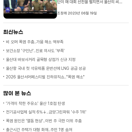
단이 매 대회 선전을 펼치면서 울산의 씨름
을 전국에 알리고 있습니다. 이번주에는 단
오장사씨름대회가 열리는데, MBC가 만난
조창래 2023년 06월 19일
사람 오늘은 이대진 감독을 모시고 이야기
나눠 보겠습니다. 감독님 반갑습니다. Q. 3
년 전 동구에서 울주군으로 옮겨 재창단했
최신뉴스
는데, 지난 3년간의 성과 ...
비 오며 폭염 주춤‥가뭄 해소 역부족
보건소장 '구인난'‥진료 의사도 '부족'
울산대 바보사거리 골목형 상점가 신규 지정
울산항 국내 첫 석유제품 운반선에 LNG 공급 성공
2026 울산서머페스티벌 진하뮤직쇼‥"폭염 해소"
많이 본 뉴스
'가격이 착한 주유소' 울산 1호점 탄생
전기공사업체 실적 6%↓‥금양그린파워 '수주 1위'
폭염 원인은 '열돔 현상'‥이번 주 극한 더위 주춤
출근시간 주택가 대형 화재‥주민 1명 숨져