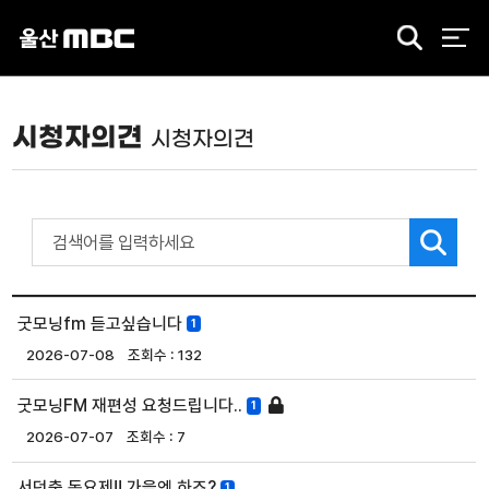
검
색
시청자의견
시청자의견
굿모닝fm 듣고싶습니다
1
2026-07-08
132
굿모닝FM 재편성 요청드립니다..
1
2026-07-07
7
서덕출 동요제!! 가을엔 하죠?
1