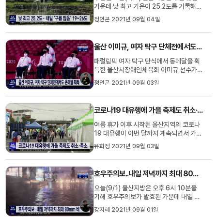
가운데 낮 최고 기온이 25.2도를 기록해
어제보다 3도 가량 높았습니다. 일요일인
정인곤 2021년 09월 04일
내일도 대체로 구름 많겠고 아침 최저 19
도, 낮 최고 26도로 평년과 비슷한 기온분
포를 보이겠습니다. 울산기상대는 당분간
울산 이미규, 여자 탁구 단체전에서도 은메달 획득
비소식 없이 구름 많고 흐린 날씨가 이어지
겠다고 예보했습니다.
패럴림픽 여자 탁구 단식에서 동메달을 획
득한 울산시장애인체육회 이미규 선수가
단체전에서는 은메달을 목에 걸었습니다.
정인곤 2021년 09월 03일
이미규, 서수연, 윤지유로 구성된 우리 대
표팀은 어제(9/3) 중국과의 여자탁구 단체
전 결승에서 패해 은메달을 획득했습니다.
코로나19 대유행에 가을 축제도 취소·축소
선수들은 4년 뒤 파리에서는 목에 걸린 메
달은 금빛으로 바꾸겠다고 다...
여름 휴가 이후 시작된 울산지역의 코로나
19 대유행이 이번 달까지 계속되면서 가을
철에 열릴 예정이었던 지자체들의 각종 축
유희정 2021년 09월 03일
제가 취소되거나 규모를 줄이고 있습니다.
중구 마두희축제와 남구 고래축제는 지난
6월 예정이던 개최 시기를 가을로 미뤘다
호우주의보..내일 저녁까지 최대 80mm 비
가, 코로나19 유행이 계속되자 올해 축제
자체를 취소하기로 결정했습...
오늘(9/1) 울산지방은 오후 6시 10분을
기해 호우주의보가 발효된 가운데 내일 저
녁까지 최대 80mm의 비가 내리겠습니다.
강지혜 2021년 09월 01일
특히 오늘 밤에는 천둥,번개를 동반한 시간