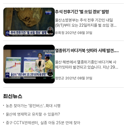
당 최대 50mm의 많은 비가 오겠습니다.
울산앞바다에는 현재 풍랑주의보가 내려져
추석 전후기간 '벌 쏘임 경보' 발령
있어 해안가 시설물 관리에 주의가 필요합
니다.
울산소방본부는 추석 전후 기간인 내일
(9/1)부터 오는 22일까지를 벌 쏘임 경보
기간으로 지정했습니다. 소방본부는 이 기
유희정 2021년 08월 31일
간 동안 벌초와 성묘 등 야외 활동이 늘어나
면서 벌 쏘임 사고도 증가할 것으로 우려된
다며 벌집을 발견하면 직접 제거하지 말고
멸종위기 바다거북 잇따라 사체 발견..부검 예정
119에 신고해달라고 요청했습니다. 올해
울산에서 벌 쏘임으로 이송된...
울산 해변에서 멸종위기종인 바다거북 사
체가잇따라 발견되고 있습니다. 지난 29일
오후 1시40분쯤 북구 산하해변에서 멸종
위기종으로 지정된 푸른바다거북의 사체가
정인곤 2021년 08월 31일
발견됐습니다. 앞서 지난달 17일에는 북구
강동 판지항 갯바위에서 해양보호생물인
붉은바다거북 사체가 발견됐습니다. 해양
최신뉴스
과학기술 남해연구소는 조만간 ...
농촌 찾아가는 '왕진버스'‥확대 시행
울산에 영재학교 유치할 수 있을까?
중구 CCTV관제센터, 실종 아동 25분 만에 찾아