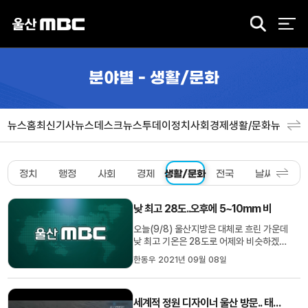
검
색
분야별 - 생활/문화
뉴스홈
최신기사
뉴스데스크
뉴스투데이
정치
사회
경제
생활/문화
뉴스특
정치
행정
사회
경제
생활/문화
전국
날씨
스포
낮 최고 28도..오후에 5~10mm 비
오늘(9/8) 울산지방은 대체로 흐린 가운데
낮 최고 기온은 28도로 어제와 비슷하겠습
니다.저기압의 영향으로 오늘 오후부터 저
한동우 2021년 09월 08일
녁 사이에는 5~10mm 가량의 비가 내리
겠습니다. 내일은 구름 많은 가운데
18~27도의 기온분포를 보이겠고, 당분간
세계적 정원 디자이너 울산 방문.. 태화강 국가정원에 작품 조성
비소식은 없겠다고 울산기상대는 예보했습