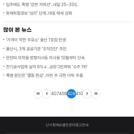
입추에도 폭염 '강한 자외선'‥내일 25~33도
화재위험경보 '심각' 단계‥대응 태세 강화
많이 본 뉴스
'가격이 착한 주유소' 울산 1호점 탄생
울산시, 3개 공공기관 '조직진단' 추진
안전띠 미착용·방향지시등 미사용 10월부터 단속
전기공사업체 실적 6%↓‥금양그린파워 '수주 1위'
폭염 원인은 '열돔 현상'‥이번 주 극한 더위 주춤
407
408
409
410
난시청제보
클린센터
광고안내