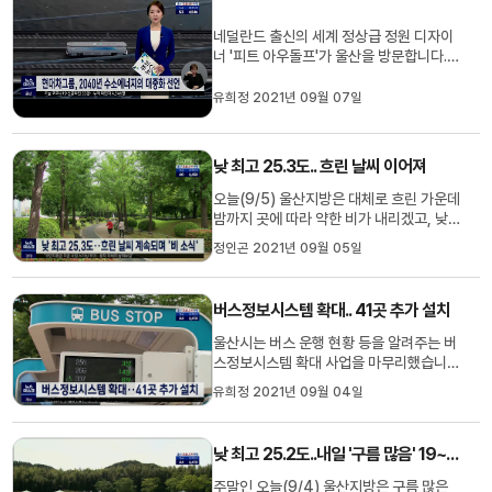
니다.
네덜란드 출신의 세계 정상급 정원 디자이
너 '피트 아우돌프'가 울산을 방문합니다.피
트 아우돌프는 아시아에서는 처음으로 태
화강 국가정원에 자신의 작품을 조성하기
유희정 2021년 09월 07일
로 했으며, 이번 내한을 통해 현장을 조사
하고 국내 식물 자원을 확인할 예정입니다.
피트 아우돌프의 작품은 국가정원의 현재
낮 최고 25.3도.. 흐린 날씨 이어져
국화원 부지 1만8천㎡에 조...
오늘(9/5) 울산지방은 대체로 흐린 가운데
밤까지 곳에 따라 약한 비가 내리겠고, 낮
최고 기온은 어제와 비슷한 25.3도를 기록
정인곤 2021년 09월 05일
했습니다. 내일도 흐린 가운데 아침 최저
20도, 낮 최고 25도로 평년보다 낮은 기온
분포를 보이겠습니다. 울산기상대는 당분
버스정보시스템 확대.. 41곳 추가 설치
간 흐린 날씨가 이어지겠고 모레 또 다시 비
소식이 있겠다고 예보했습...
울산시는 버스 운행 현황 등을 알려주는 버
스정보시스템 확대 사업을 마무리했습니
다. 지역 버스 정류소 41곳에 버스정보 단
유희정 2021년 09월 04일
말기를 추가로 설치했으며, 노후된 단말기
24대는 교체됐습니다. 새로 설치된 단말기
는 버스 운행 현황와 함께 날씨와 미세먼지
낮 최고 25.2도..내일 '구름 많음' 19~26도
등 환경 정보도 안내하며, 장애인을 위한
음성 서비스도 제공됩니다....
주말인 오늘(9/4) 울산지방은 구름 많은