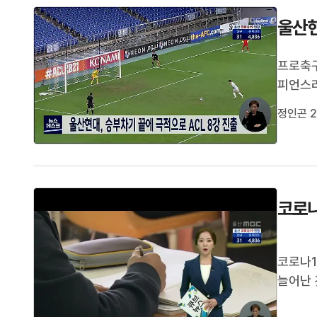
울산현
프로축구
피언스리
8강에 
정인곤 2
는 조현
강행 티
코로나
코로나1
늘어난
센터로 