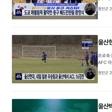
정준 선
정인곤 2
인사와 
울산현
프로축구
AFC 
우승팀인
정인곤 2
으로 불
록중인 
울산박