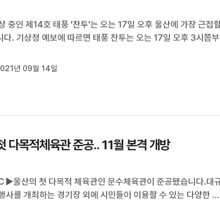
상 중인 제14호 태풍 '찬투'는 오는 17일 오후 울산에 가장 근접
다. 기상청 예보에 따르면 태풍 찬투는 오는 17일 오후 3시쯤부
 50km 부근 해상을지날 것으로 예상됩니다.울산기상대는 본격
의 영향권에 들면강풍과 함께 많은 비가 내리겠다며태풍 피해 예
021년 09월 14일
한 대비를 당부했습니...
첫 다목적체육관 준공.. 11월 본격 개방
Ｃ▶울산의 첫 다목적 체육관인 문수체육관이 준공됐습니다.대
행사를 개최하는 경기장 외에 시민들이 이용할 수 있는 다양한 
시설들도 함께 들어섭니다.오는 11월부터 일반에 개방되고 내년