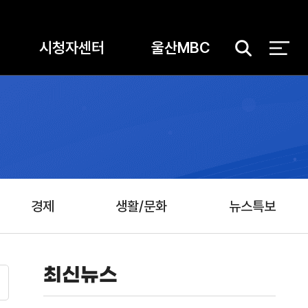
시청자센터
울산MBC
검
색
경제
생활/문화
뉴스특보
최신뉴스