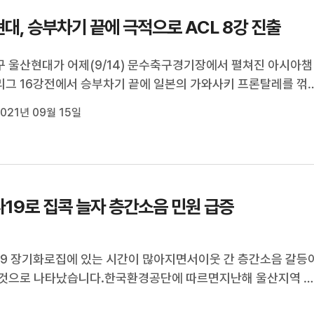
대, 승부차기 끝에 극적으로 ACL 8강 진출
 울산현대가 어제(9/14) 문수축구경기장에서 펼쳐진 아시아챔
그 16강전에서 승부차기 끝에 일본의 가와사키 프론탈레를 꺾
진출했습니다. 연장전까지 0대0의 팽팽한 승부를 이어간 울산현
021년 09월 15일
우의 선방 활약으로 승부차기에서 가와사키를 3대2로 제압하고 
켓을 확보했습니다. 울산은 ...
19로 집콕 늘자 층간소음 민원 급증
9 장기화로집에 있는 시간이 많아지면서이웃 간 층간소음 갈등
 것으로 나타났습니다.한국환경공단에 따르면지난해 울산지역 
접수된층간소음 민원 신청 건수는 324건으로2019년 117건보