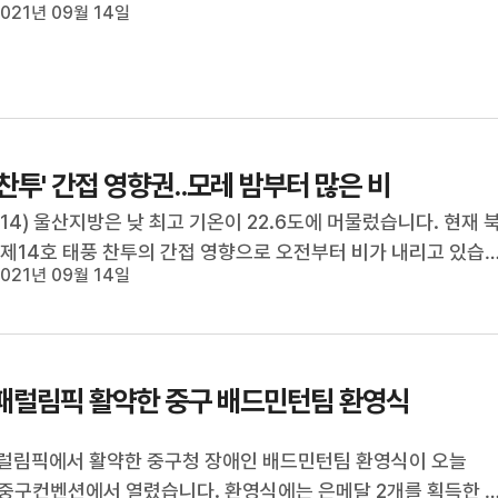
도 이곳에서 열릴 예정입니다.유희정 기자.◀ＥＮＤ▶◀ＶＣＲ
021년 09월 14일
공원에 만들어진 문수체육관은 ...
'찬투' 간접 영향권..모레 밤부터 많은 비
/14) 울산지방은 낮 최고 기온이 22.6도에 머물렀습니다. 현재 
 제14호 태풍 찬투의 간접 영향으로 오전부터 비가 내리고 있습
021년 09월 14일
는 내일 오전까지 이어지겠고 예상되는 비의 강우량은 10~40m
 울산은 이번 주 목요일 밤부터는 본격적인 태풍의 영향권에 들
//
패럴림픽 활약한 중구 배드민턴팀 환영식
럴림픽에서 활약한 중구청 장애인 배드민턴팀 환영식이 오늘
3) 중구컨벤션에서 열렸습니다. 환영식에는 은메달 2개를 획득한 