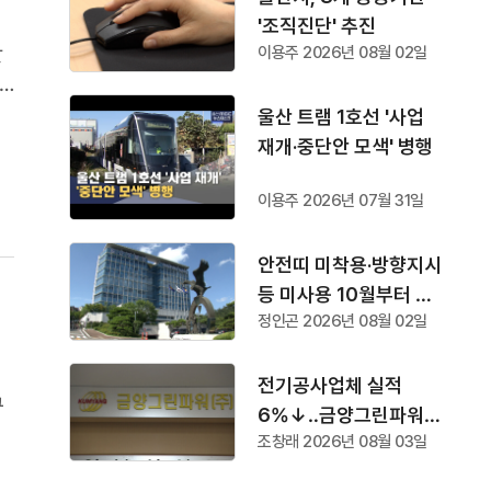
'조직진단' 추진
할
이용주 2026년 08월 02일
적
울산 트램 1호선 '사업
방
재개·중단안 모색' 병행
이용주 2026년 07월 31일
안전띠 미착용·방향지시
등 미사용 10월부터 단
정인곤 2026년 08월 02일
속
전기공사업체 실적
규
6%↓‥금양그린파워
실
조창래 2026년 08월 03일
'수주 1위'
 전