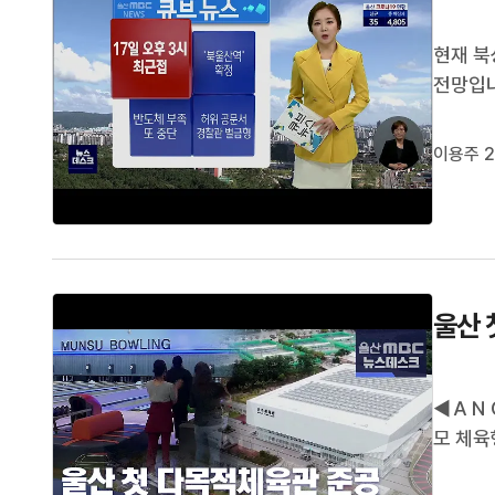
현재 북
전망입니
산 남쪽
인 태풍
이용주 2
에 철저
울산 
◀ＡＮ
모 체육
내 체육