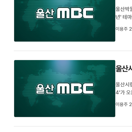
울산박물
년' 테
가 들어
이용주 2
등을 소
이후의 
울산시
울산시립
4'가 
와 김재
이용주 2
품61'