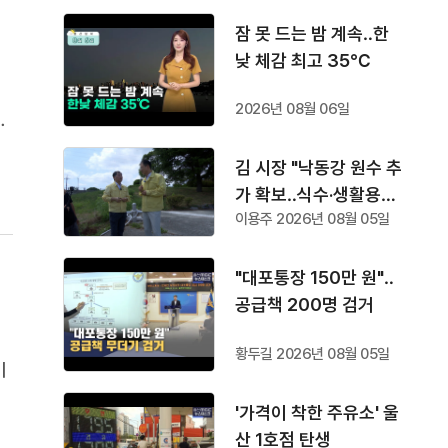
잠 못 드는 밤 계속‥한
낮 체감 최고 35℃
2026년 08월 06일
고
대
김 시장 "낙동강 원수 추
8
가 확보‥식수·생활용수
이용주 2026년 08월 05일
공급"
"대포통장 150만 원"‥
공급책 200명 검거
황두길 2026년 08월 05일
이
콜
'가격이 착한 주유소' 울
다
산 1호점 탄생