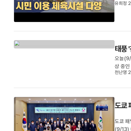
국체전
유희정 2
문수체육
태풍 
오늘(9
상 중인
천난영 2
다. 비
입니다.
습니다. 
도쿄 
도쿄 패
(9/1