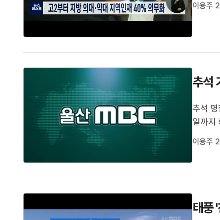
2.7배
이용주 2
지도민원
추석 
추석 명
일까지 
여부는 
이용주 2
산시교육
달라고 
태풍 