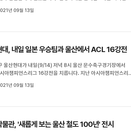
수와 이삼섭 선수, 김경훈 선수 등이 참석했습니다. 중구청은 감
021년 09월 13일
포상금을 전달했습니다. //
대, 내일 일본 우승팀과 울산에서 ACL 16강전
 울산현대가 내일(9/14) 저녁 8시 울산 문수축구경기장에서
아시아챔피언스리그 16강전을 치릅니다. 지난 아시아챔피언스리
 울산은 일본 프로축구리그 우승팀인 가와사키 프론탈레를 울
021년 09월 13일
러들일 예정입니다. 아시아챔피언스리그 역대 최다인 15연승을 
울산현대는 이번 16강전을 잡...
물관, '새롭게 보는 울산 철도 100년' 전시