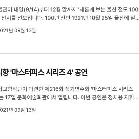
관이 내일(9/14)부터 12월 말까지 '새롭게 보는 울산 철도 100
마 전시를 선보입니다. 100년 전인 1921년 10월 25일 울산에 철
온 것을 기념하는 이번 전시는 울산역 변천 과정과 철도 이용 역
021년 09월 13일
개합니다. 전시회에서는 1921년 경동선과 성남동 울산역, 1935
학성동 울산역부터 동해...
향 '마스터피스 시리즈 4' 공연
교향악단이 마련한 제216회 정기연주회 '마스터피스 시리즈
오는 17일 문화예술회관에서 열립니다. 이번 공연은 정치용 지휘
원 바이올리니스트 협연으로 베토벤의 '바이올린 협주곡 D장조 
021년 09월 13일
과 드보르자크 '교향곡 제6번 D장조 작품60'을 선보입니다.