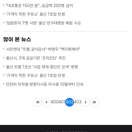
"대포통장 150만 원"‥공급책 200명 검거
'가격이 착한 주유소' 울산 1호점 탄생
'입원환자 7명 사망' 울산 반구대병원 폐원 수순
많이 본 뉴스
시민연대 "트램 공익감사"·박맹우 "백지화해야"
울산시, 3개 공공기관 '조직진단' 추진
울산 트램 1호선 '사업 재개·중단안 모색' 병행
'가격이 착한 주유소' 울산 1호점 탄생
안전띠 미착용·방향지시등 미사용 10월부터 단속
400
401
402
403