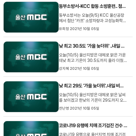
니다.이에 대해 중구는 소음과 진동기준치
동부소방서-KCC 합동 소방훈련.. 첨단 소방차 시연
를초과하는 무리한 공사를 하는...
동부소방서는 오늘(9/5) KCC 울산공장
에서 첨단 '카프' 소방차량과 고성능화학차
를 투입한 합동 소방훈련을 실시했습니다.
유희정 2021년 10월 05일
지난달 동부소방서에 투입된 '카프' 소방차
량은 물 대신 거품을 일으키는 약제를 더한
소화 용액을 분사해 기존 소방차보다 화재
낮 최고 30.5도 '가을 늦더위' ..내일 낮부터 비
진화력이 뛰어납니다.//
오늘(10/5) 울산지방은 대체로 맑은 가운
데낮 최고 기온이 30.5도까지 올라 더웠습
니다.내일은 맑다가 동풍의 영향으로 낮부
강지혜 2021년 10월 05일
터 밤까지 5~10mm의 비가 내리기겠습니
다.비의 영향으로 내일은 아침 최저 19도,
낮 최고 22도로 기온이 떨어지겠습니다.
낮 최고 29도 '가을 늦더위'..내일 비소식
오늘(10/5) 울산지방은 대체로 맑은 날씨
를 보이겠고 한낮의 기온이 29도까지 오르
며 가을 늦더위가 기승을 부리겠습니다. 내
천난영 2021년 10월 05일
일도 대체로 맑다가 동풍의 영향을 받아 낮
부터 밤사이 비가 내리는 곳이 있겠고 기온
떨어져 아침 최저 19도, 낮 최고 22도의 기
코로나19 유행에 치매 조기검진 건수 감소.. 환자 관리 공백 우려
온 분포가 예상됩니다. 울산기상대는 내일
한차례 기온이 떨어지겠...
코로나19 유행으로 울산지역 치매 조기검