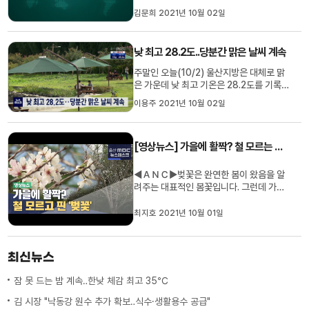
환에 대한 주의를 당부했습니다. 대표적인
김문희 2021년 10월 02일
진드기 매개감염병인 쯔쯔가무시증은 털진
드기 유충에 물려 발생하는 질환으로 고열
과 두통 등을 동반해 코로나19 증상과 유
낮 최고 28.2도..당분간 맑은 날씨 계속
사한 것으로 알려져 있습니다. 가을철 열성
질환을 예방하기 위해선 풀밭...
주말인 오늘(10/2) 울산지방은 대체로 맑
은 가운데 낮 최고 기온은 28.2도를 기록
했습니다. 휴일인 내일(10/3)도 맑은 날씨
이용주 2021년 10월 02일
가 이어지겠으며 기온은 17도에서 28도의
분포로 오늘과 비슷하겠습니다. 울산기상
대는 다음주까지 비소식 없이 완연한 가을
[영상뉴스] 가을에 활짝? 철 모르는 벚꽃
날씨가 이어질 것으로 내다봤습니다.
◀ＡＮＣ▶벚꽃은 완연한 봄이 왔음을 알
려주는 대표적인 봄꽃입니다. 그런데 가을
에 꽃망울을 터트린 벚꽃나무들이 있습니
다. 철 모르는 벚꽃들의 향연을전상범 기자
최지호 2021년 10월 01일
가 카메라에 담았습니다.◀ＥＮＤ▶
최신뉴스
잠 못 드는 밤 계속‥한낮 체감 최고 35℃
김 시장 "낙동강 원수 추가 확보‥식수·생활용수 공급"