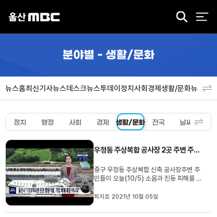
검
색
분야별 - 생활/문화
뉴스홈
최신기사
뉴스데스크
뉴스투데이
정치
사회
경제
생활/문화
뉴스특
정치
행정
사회
경제
생활/문화
전국
날씨
스포
우정동 주상복합 공사장 2곳 주변 주민 "소음˙진동 시달려"
중구 우정동 주상복합 신축 공사장주변 주
민들이 오늘(10/5) 소음과 진동 피해를 호
소하며릴레이 1인 시위를 벌였습니다.주민
들은 우정사거리 일대 주상복합 공사장 2
최지호 2021년 10월 05일
곳이 인접해인근 600여 가구가 소음과 분
진,진동 피해에 시달리고 있다고주장했습