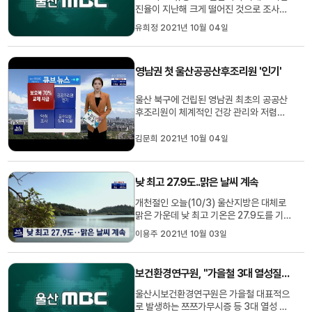
진율이 지난해 크게 떨어진 것으로 조사됐
습니다. 국회 보건복지위원회 남인순 의원
유희정 2021년 10월 04일
국감자료를 보면 울산지역 치매안심센터는
지난해 만 60세 이상 인구를 대상으로 한
선별검사를 1만 8천 600여 건 실시해 전
영남권 첫 울산공공산후조리원 '인기'
년도보다 검사 건수가 58% 줄어들었습니
다. 이에따라 치매 의심 증상자...
울산 북구에 건립된 영남권 최초의 공공산
후조리원이 체계적인 건강 관리와 저렴한
비용으로 호응을 얻고 있습니다.출산 예정
일 기준 5달 전부터 예약할 수 있는이 산후
김문희 2021년 10월 04일
조리원은 의료기관 수준의 음압 설비를 갖
춘 신생아실과산모를 위한 다양한 복합공
간이 입소문을 타며내년 1월까지 예약이
낮 최고 27.9도..맑은 날씨 계속
다 찬 것으로 알려졌습니다. /...
개천절인 오늘(10/3) 울산지방은 대체로
맑은 가운데 낮 최고 기온은 27.9도를 기록
했습니다. 대체공휴일인 내일(10/4)은 구
이용주 2021년 10월 03일
름 많은 날씨를 보이겠으며 기온은 18도에
서 28도가 예상됩니다. 기상대는 이번주
내내 비소식 없이 맑은 가운데 낮 최고 25
보건환경연구원, "가을철 3대 열성질환 주의"
도를 웃도는 날씨가 계속될 것으로 내다봤
습니다.
울산시보건환경연구원은 가을철 대표적으
로 발생하는 쯔쯔가무시증 등 3대 열성 질