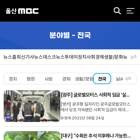
검
색
분야별 - 전국
뉴스홈
최신기사
뉴스데스크
뉴스투데이
정치
사회
경제
생활/문화
뉴스특
정치
행정
사회
경제
생활/문화
전국
날씨
스포
[광주] 글로벌모터스 사회적 임금 '실망'..노동자 불만 고조
[앵커] 광주형 일자리인 광주글로벌모터스
에서 당초 약속됐던 사회적 임금이 제대로
지원되지 않으면서 노동자들의 실망이 이
유영재 2022년 08월 24일
어지고 있습니다. 광주시가 주거 지원비 인
상 등 보완책을 마련하긴 했지만 여전히 갈
길이 멀다는 지적입니다. 김영창 기자의 보
[대구] "수확은 추석 이후에나 가능한데 수확량도 줄 듯"
돕니다. [리포트]그동안 상대적으로 낮은