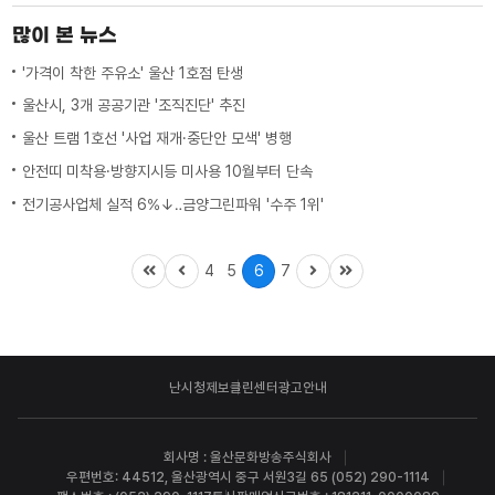
많이 본 뉴스
'가격이 착한 주유소' 울산 1호점 탄생
울산시, 3개 공공기관 '조직진단' 추진
울산 트램 1호선 '사업 재개·중단안 모색' 병행
안전띠 미착용·방향지시등 미사용 10월부터 단속
전기공사업체 실적 6%↓‥금양그린파워 '수주 1위'
4
5
6
7
난시청제보
클린센터
광고안내
회사명 : 울산문화방송주식회사
우편번호: 44512, 울산광역시 중구 서원3길 65 (052) 290-1114