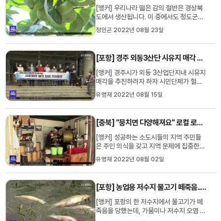
임금을 주거 지원 등 사회...
[앵커] 우리나라 떫은 감의 절반은 경상북
도에서 생산됩니다. 이 중에서도 청도군은
씨가 없는 감, 이른바 청도반시로 유명하
정인곤 2022년 08월 23일
죠, 그런데 올해 추석에는 이 청도반시를
찾아보기가 참 어려울 것 같습니다. 추석이
너무 이른 데다, 수확량도 예년보다 줄 것
[포항] 경주 외동3산단 시유지 매각 반발
이란 얘기가 나옵니다. 보도에 서성원 기자
입니다. [리포트] 6만 6...
[앵커] 경주시가 외동 3산업단지내 시유지
매각을 추진하려자 하자 시민단체가 헐값
매각이라며 크게 반발하고 나섰습니다. 의
유영재 2022년 08월 15일
회가 두번이나 시유지 매각을 부결했는데
경주시가 다시 추진할 계획이어서 의회 심
의 결과에 따라 갈등이 커질것으로 보입니
[충북] "뭉치면 다양해져요" 로컬 로스터리의 도전
다. 임재국 기자가 보도합니다. [리포트]경
주시 외동읍 냉천리 외동 3...
[앵커] 성공하는 소도시들의 지역 주민들
은 주인 의식을 갖고 지역 문제에 집중한다
고 하죠? 이런 고민을 하는 로컬 로스터리
유영재 2022년 08월 02일
카페들이 뭉쳐서 다양한 문화 콘텐츠를 만
들어 가고 있습니다. 지역엔 어떤 자산이 될
까요? 허지희 기자가 보도합니다. [리포트]
[포항] 농업용 저수지 물고기 떼죽음..한 해 농사 걱정
10년 가까이 커피 원두를 직접 볶는 로스
터리점을 운영하는 충주...
[앵커] 포항의 한 저수지에서 물고기가 떼
죽음을 당했는데, 가뭄이나 저수지 오염 가
능성이 제기되고 있습니다. 저수지 물을 농