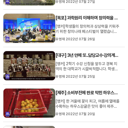
유영재 2022년 07월 27일
사용으로 사용하는 인근 농민들은 정확한
원인을 몰라 답답한 심정입니다. 배현정 기
자가 보도합니다. [리포트]저수지 곳곳에
[목포] 과학원리 이해하며 창의력을 키워요
서 40-50센티미터 크기의 폐사한 붕어가
둥둥 떠 다닙니다. 한국농어...
[앵커]학생들의 창의력과 상상력을 키워주
기 위한 창의나래 페스티벌이 열렸습니다.
학생들은 과학의 원리를 이해하며 친구들
유영재 2022년 07월 26일
과 추억을 만들어갔습니다. 박종호 기자가
취재했습니다. [리포트]레일을 따라 구슬
이 내려갑니다. 브이(V)자 모양의 비탈면
[대구] 3년 만에 또..담당교수·강의계획 없이 수강신청
을 교차해 이동하며 다른 구슬이 출발 할 수
있는 힘을 전해줍니다. 모...
[앵커] 2학기 수강 신청을 앞두고 경북 지
역의 한 대학교가 시끌벅적합니다. 학생들
이 강의계획서는커녕 담당 교수가 누군지
유영재 2022년 07월 25일
도 모른 채 수강신청을 해야 하기 때문입니
다. 3년 전에도 같은 상황이 벌어졌는데요,
학생들은 불만을 쏟아내고 있습니다. 손은
[제주] 소비부진에 판로 막힌 하우스감귤..농가 울상
민 기자가 취재했습니다.[리포트] 2학기 개
설강의 목록에 줄줄이 담...
[앵커] 한 겨울에 꽃이 피고, 여름에 열매를
수확하는 하우스감귤은 맛이 좋아 제주를
대표하는 특산물로 이름이 나있죠. 그런데
유영재 2022년 07월 20일
올해는 소비 침체로 판로가 막혀 농가들이
울상을 짓고 있습니다. 이따끔 기자가 보도
합니다. [리포트] 올해로 15년째 하우스감