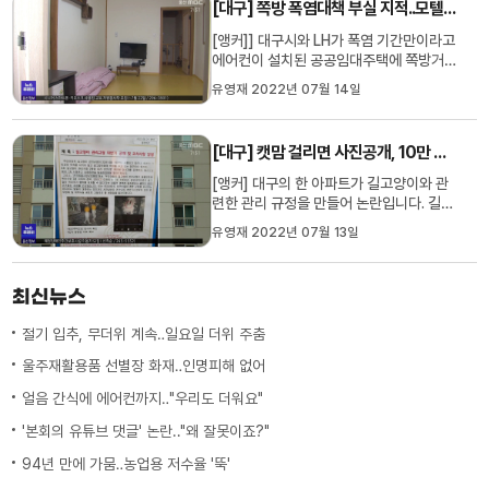
[대구] 쪽방 폭염대책 부실 지적..모텔 단기임차
귤 농사를 짓고 있는 최용관 씨. 평소같으면
출하 작업으로 한창...
[앵커]] 대구시와 LH가 폭염 기간만이라고
에어컨이 설치된 공공임대주택에 쪽방거주
민이 살 수 있도록 업무협약을 맺었지만 실
유영재 2022년 07월 14일
적이 없어 지적을 받았습니다. 이 때문에 대
구시가 임시 대책으로 모텔이나 게스트하
우스를 단기로 빌리기로 했는데요, 여전히
[대구] 캣맘 걸리면 사진공개, 10만 원"‥아파트 규약 논란
근본적인 해결책은 아닙니다. 양관희 기자
가 취재했습니다. [리포...
[앵커] 대구의 한 아파트가 길고양이와 관
련한 관리 규정을 만들어 논란입니다. 길고
양이에게 밥을 주면, 누군지 사진을 공개하
유영재 2022년 07월 13일
고 10만 원의 벌금을 물린다는 내용인데
요, 길고양이를 돌보려는 입주민과 그걸 원
치 않는 입주민들 사이에 갈등이 커지면서
최신뉴스
생긴 일입니다. 손은민 기자입니다. [리포
트]대구의 한 아파트에 게...
절기 입추, 무더위 계속‥일요일 더위 주춤
울주재활용품 선별장 화재‥인명피해 없어
얼음 간식에 에어컨까지‥"우리도 더워요"
'본회의 유튜브 댓글' 논란.."왜 잘못이죠?"
94년 만에 가뭄‥농업용 저수율 '뚝'