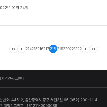
전 국회의원이, 시의원 동구 2선거구에 이생환 전 동구의원이, 
022년 01월 24일
거구는 박문옥 전 동구의원이, 시의원 비례대표 후보에 정현희 
이 선출됐다고 밝...
214
215
216
217
218
219
220
221
222
청자의견
광고안내
편번호: 44512, 울산광역시 중구 서원3길 65 (052) 290-1114
판매업신고번호 : 181211-0000089