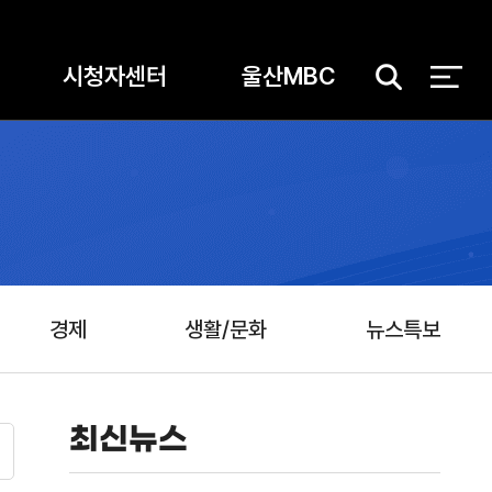
시청자센터
울산MBC
검
색
경제
생활/문화
뉴스특보
최신뉴스