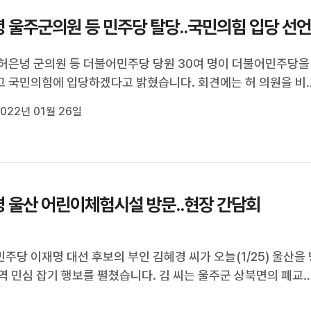
 울주군의원 등 민주당 탈당..국민의힘 입당 선
허은녕 군의원 등 더불어민주당 당원 30여 명이 더불어민주당을
 국민의힘에 입당하겠다고 밝혔습니다. 회견에는 허 의원을 비
환 전 민주당 울주군 청년위원장, 박무희 전 민주당 울주군 여성
022년 01월 26일
이 참석했습니다. 이들은 민주당에 변화의 조짐이나 의지가 보이
 당원 100명 정도가...
 울산 어린이체험시설 방문..현장 간담회
주당 이재명 대선 후보의 부인 김혜경 씨가 오늘(1/25) 울산을 
역 민심 잡기 행보를 펼쳤습니다. 김 씨는 울주군 상북면의 폐교
체험시설로 탈바꿈한 '큰나무놀이터'를 찾아 시설을 둘러보고 원