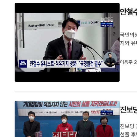
안철수
국민의당
지와 유
려있다고
의 즉석
이용주 2
며 메가
진보당
진보당 
선출 후