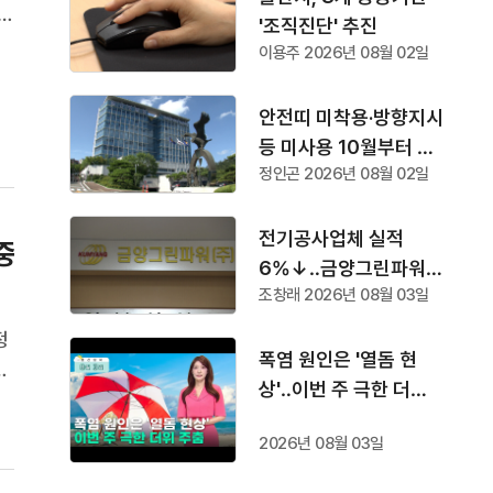
로
'조직진단' 추진
이
이용주 2026년 08월 02일
는
안전띠 미착용·방향지시
등 미사용 10월부터 단
정인곤 2026년 08월 02일
속
전기공사업체 실적
중
6%↓‥금양그린파워
조창래 2026년 08월 03일
'수주 1위'
정
폭염 원인은 '열돔 현
전
상'‥이번 주 극한 더위
국
주춤
은
2026년 08월 03일