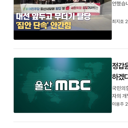
언했습니
무더기 
라며 파
최지호 2
집안 단속
정갑윤
하겠다
국민의힘
자의 개
후보자들
이용주 2
회부의장
당의 방