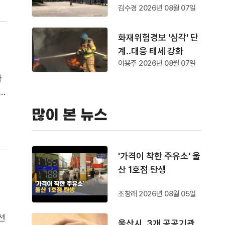
김수경 2026년 08월 07일
화재위험경보 '심각' 단
계‥대응 태세 강화
이용주 2026년 08월 07일
과
메
많이 본 뉴스
를
'가격이 착한 주유소' 울
산 1호점 탄생
조창래 2026년 08월 05일
선
울산시, 3개 공공기관