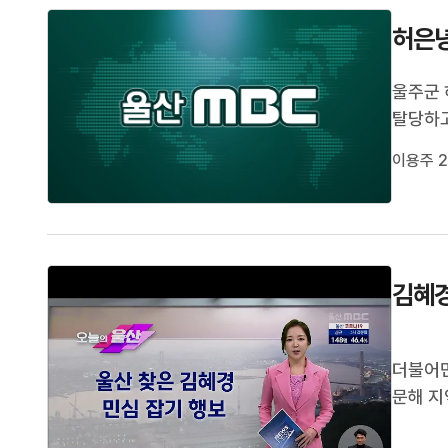
허은녕
울주군 
탈당하고
해 심규
이용주 2
원장 등
않는다며
김혜경
더불어민
문해 지
어린이 