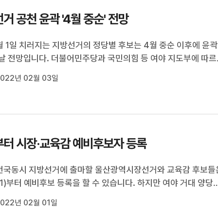
거 공천 윤곽 '4월 중순' 전망
월 1일 치러지는 지방선거의 정당별 후보는 4월 중순 이후에 윤곽
날 전망입니다. 더불어민주당과 국민의힘 등 여야 지도부에 따르
선거 직후 지방선거 공천관리위원회를 구성하고 4월 첫째주와 
022년 02월 03일
걸쳐 여론조사 경선을 실시한 뒤 4월 20일쯤 공천 결과를 발표
다. 현역 국회의원이 ...
터 시장·교육감 예비후보자 등록
전국동시 지방선거에 출마할 울산광역시장선거와 교육감 후보들
/1)부터 예비후보 등록을 할 수 있습니다. 하지만 여야 거대 양당
월 9일 치러지는 제20대 대선 승리를 위해 지방선거 운동 금지령
022년 02월 01일
황인 만큼 출마자들의 예비후보 등록 사례는 드물 것으로 예상됩