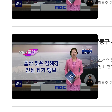
등 놀이
이용주 2
씨는 이
'동구
조선업 
정치 쟁
(1/2
육시설로
이용주 2
의회에서