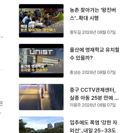
농촌 찾아가는 '왕진버
스'‥확대 시행
황두길 2026년 08월 07일
면
둘
울산에 영재학교 유치할
할
수 있을까?
홍상순 2026년 08월 07일
중구 CCTV관제센터,
실종 아동 25분 만에 찾
은
이용주 2026년 08월 07일
아
이
을
입추에도 폭염 '강한 자
니
외선'‥내일 25~33도