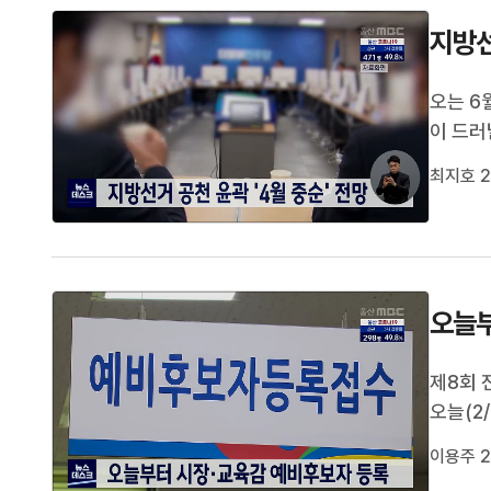
지방선
오는 6
이 드러
대통령 
최지호 2
째주에 
계획입니
오늘부
제8회 
오늘(2
오는 3
이용주 2
내린 상