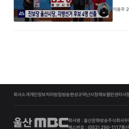
김종훈 
이용주 2
구 가선
중구의원
회사소개
개인정보처리방침
방송편성규약
난시청제보
클린센터
시
울산MBC
회사명 : 울산문화방송주식회사
우
팩스번호 : (052) 290-1117
통신