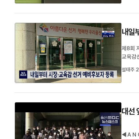
다. 한
내일부
제8회 
교육감
예비후보
설태주 2
시지 전
진행할 
대선 
◀ＡＮＣ