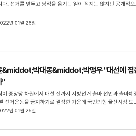
다. 선거를 앞두고 당적을 옮기는 일이 적지는 않지만 공개적으
탈당을 선언하는 건 이례적인데요. 더불어민주당은 개인의 선택
장 확산을 경계하고 있고, 국민의힘도 드러내놓고 환영하기보다
022년 01월 26일
에 더 애를 쓰는 모...
&middot;박대동&middot;박맹우 "대선에 집
"
이 중앙당 차원에서 대선 전까지 지방선거 출마 선언과 출마예
별 선거운동을 금지하기로 결정한 가운데 국민의힘 울산시장 도
이 대선에 집중하겠다는 입장을 잇따라 내놨습니다. 정갑윤 전 
022년 01월 26일
과 박대동 국민의힘 울산북구당협위원장, 박맹우 전 국회의원
침을 전적으로 수용...