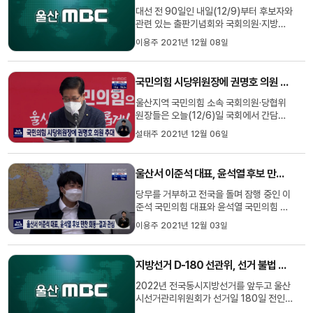
증거인멸의 염려가 있다...
대선 전 90일인 내일(12/9)부터 후보자와
관련 있는 출판기념회와 국회의원·지방의
원의 의정활동보고회 개최가 금지됩니다.
이용주 2021년 12월 08일
또 후보자의 광고 출연은 물론 정당이나 후
보자 명의를 나타내는 서적 등의 광고도 제
한됩니다. 다만 선거일이 아닌 때에 직접 통
국민의힘 시당위원장에 권명호 의원 추대
화방식의 전화나 인터넷 홈페이지, 문자메
시지 등을 이용한 의정활...
울산지역 국민의힘 소속 국회의원·당협위
원장들은 오늘(12/6)일 국회에서 간담회
를 갖고 박성민 의원의 당 조직부총장 발탁
설태주 2021년 12월 06일
으로 공석이된 울산시당위원장에 권명호
의원을 추대했습니다. 권 의원은 “대선이
임박한 상황에서 ‘선당후사’의 자세로 열심
울산서 이준석 대표, 윤석열 후보 만찬 회동..결과 관심
히 하겠다"고 밝혔으며, 모레(내일) 시당운
영위에서 공식 선출될 예정입...
당무를 거부하고 전국을 돌며 잠행 중인 이
준석 국민의힘 대표와 윤석열 국민의힘 후
보가 오늘(12/3) 울산 울주군의 한 식당에
이용주 2021년 12월 03일
서 만찬 회동을 가지고 있어 그 결과에 관심
이 쏠리고 있습니다. 앞서 이준석 대표는 오
늘 오후 울산시당에서 김기현 원내대표와
지방선거 D-180 선관위, 선거 불법 행위 단속
서범수 당 대표 비서실장을 만나 선대위 구
성을 둘러싼 갈등 상황...
2022년 전국동시지방선거를 앞두고 울산
시선거관리위원회가 선거일 180일 전인
오늘부터(12/3) 선거 불법 행위 집중 감독