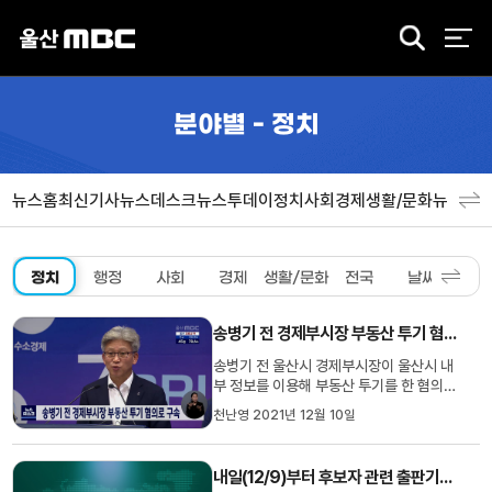
검
색
분야별 - 정치
뉴스홈
최신기사
뉴스데스크
뉴스투데이
정치
사회
경제
생활/문화
뉴스특
정치
행정
사회
경제
생활/문화
전국
날씨
스포
송병기 전 경제부시장 부동산 투기 혐의로 구속
송병기 전 울산시 경제부시장이 울산시 내
부 정보를 이용해 부동산 투기를 한 혐의로
구속됐습니다. 울산지방법원 윤원묵 판사
천난영 2021년 12월 10일
는 사건의 주요 증인들이 송 전 부시장의 친
인척과 지인 등 가까운 사람들이고 그 동안
의 수사과정과 수사내용에 비춰볼 때 향후
내일(12/9)부터 후보자 관련 출판기념회&middot;의정보고회 금지
수사와 재판과정에서 이들을 회유하는 등