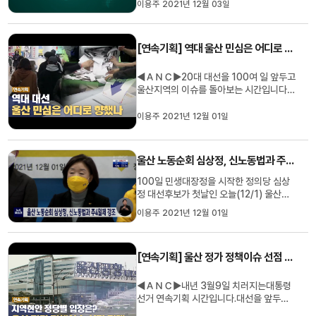
이용주 2021년 12월 03일
에 나섭니다. 공직선거법에 따라 지방선거
180일 전부터는 입후보예정자의 이름과
사진 등이 실린 거리 현수막 등 시설물은 자
[연속기획] 역대 울산 민심은 어디로 향했나
진 철거해야 합니다. 또, 정당이나 후보자
가 설립·운영하는 기관·단체·조...
◀ＡＮＣ▶20대 대선을 100여 일 앞두고
울산지역의 이슈를 돌아보는 시간입니다.
오늘은 지난 대선에서울산 민심이 어디로
향했는지, 그리고 앞으로 민심의 향방을 어
이용주 2021년 12월 01일
떨지, 이용주 기자가 짚어봤습니다.◀ＶＣ
Ｒ▶역대 4번의 대선을 돌아보면울산은
보수 정당 지지세가강한 지역으로 분류됩
울산 노동순회 심상정, 신노동법과 주4일제 강조
니다.CG1) 노무현 전 대통령이 역전승...
100일 민생대장정을 시작한 정의당 심상
정 대선후보가 첫날인 오늘(12/1) 울산을
찾아 제1공약인 신노동법과 주4일제를 울
이용주 2021년 12월 01일
산에 가장 먼저 적용해 모범도시로 만들겠
다고 밝혔습니다. 심 후보는 시의회에서 기
자회견을 열고 중단 없는 탈원전 진행, 녹
[연속기획] 울산 정가 정책이슈 선점 전쟁
색에너지 집중과 500병상 울산 공공의료
원 설립, 반구대 암각화 유네스코...
◀ＡＮＣ▶내년 3월9일 치러지는대통령
선거 연속기획 시간입니다.대선을 앞두고
울산지역 정치권에서도 정책이슈를 선점하