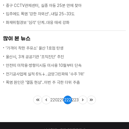
중구 CCTV관제센터, 실종 아동 25분 만에 찾아
입추에도 폭염 '강한 자외선'‥내일 25~33도
화재위험경보 '심각' 단계‥대응 태세 강화
많이 본 뉴스
'가격이 착한 주유소' 울산 1호점 탄생
울산시, 3개 공공기관 '조직진단' 추진
안전띠 미착용·방향지시등 미사용 10월부터 단속
전기공사업체 실적 6%↓‥금양그린파워 '수주 1위'
폭염 원인은 '열돔 현상'‥이번 주 극한 더위 주춤
220
221
222
223