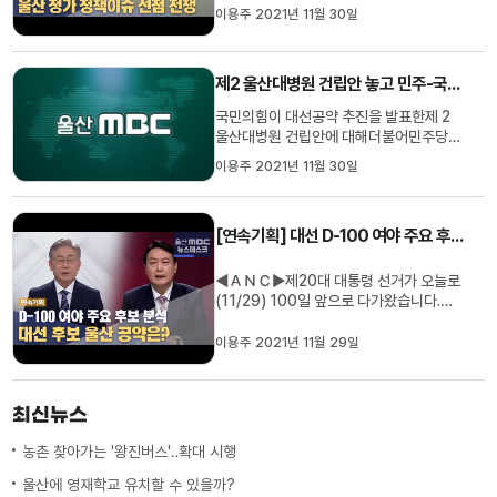
기 위한경쟁에 들어갔습니다.각 정당간 입
이용주 2021년 11월 30일
장 차이가 큰지역 현안을 중심으로이용주
기자가 정리해 봤습니다.◀ＶＣＲ▶◀Ｅ
ＮＤ▶=================현안 1
제2 울산대병원 건립안 놓고 민주-국힘 입장 차이
: 제2 울산대병원
================="1천 병상 규
국민의힘이 대선공약 추진을 발표한제 2
모...
울산대병원 건립안에 대해더불어민주당이
의대 지역환원이 먼저라며 반발하고 나섰
이용주 2021년 11월 30일
습니다.더불어민주당 울산시당은 울산대
의대가정원을 늘리기 위해 병원 건립을 명
분으로꼼수대응을 하고 있다며울산대 의대
[연속기획] 대선 D-100 여야 주요 후보 분석..울산 공약은?
가 의대생을 지역으로환원하는 게 우선이
라고 주장했습니다.반면 내년 지...
◀ＡＮＣ▶제20대 대통령 선거가 오늘로
(11/29) 100일 앞으로 다가왔습니다.울
산MBC는 여야 주요 대선 후보를분석하는
기획 뉴스를 연속 보도합니다. 오늘은 그 첫
이용주 2021년 11월 29일
순서로 여야 대선 후보들이 꺼낸울산 공약
을 비교했습니다. 이용주 기자◀ＶＣＲ
▶=========================
최신뉴스
(CG) 부울경 메가시티 / '이구동
성'================...
농촌 찾아가는 '왕진버스'‥확대 시행
울산에 영재학교 유치할 수 있을까?