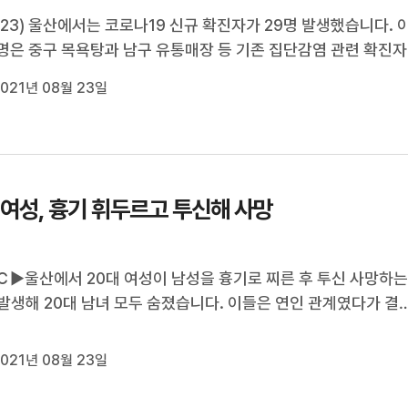
/23) 울산에서는 코로나19 신규 확진자가 29명 발생했습니다. 
9명은 중구 목욕탕과 남구 유통매장 등 기존 집단감염 관련 확진자
 현재까지 울산지역의 누적 확진자는 모두 3천 958명입니다. 한
021년 08월 23일
에서는 백신 접종을 마치고도 코로나19에 감염되는 '돌파감염' 
 21일까지 모두 37건 발...
 여성, 흉기 휘두르고 투신해 사망
▶울산에서 20대 여성이 남성을 흉기로 찌른 후 투신 사망하
발생해 20대 남녀 모두 숨졌습니다. 이들은 연인 관계였다가 결
 심한 갈등을 겪었던 것으로 조사됐습니다. 김문희 기자가 보도
◀ＥＮＤ▶ ◀ＶＣＲ▶울산 대학가의 한 모텔 앞.구급차와 경찰
021년 08월 23일
라 출동합니다. 20대 여성 A씨...