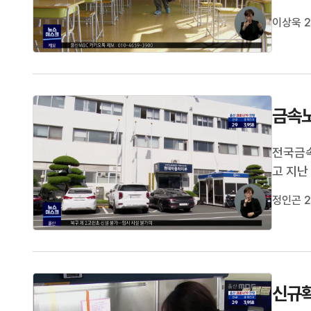
천 8백
이상욱 2
고, 급
등학교과
금속노
전국금속
고 지난
했다고 
정인곤 2
망하는 
매트 등
신규확