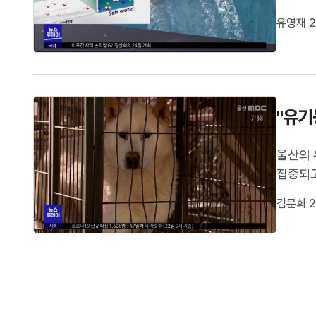
현 교수
유영재 2
기 증발
명은 3
"유기
울산의 
집중되고
동물 보
김문희 2
동물 포
센터 지