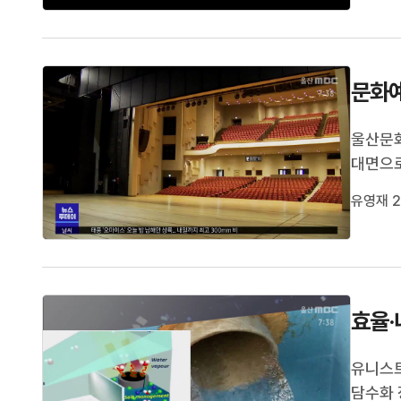
문화예
울산문화
대면으로
청서는 
유영재 2
일로 보
효율·
유니스트
담수화 