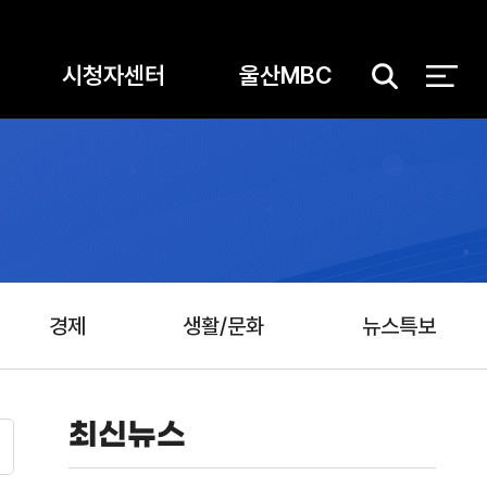
시청자센터
울산MBC
검
색
경제
생활/문화
뉴스특보
최신뉴스