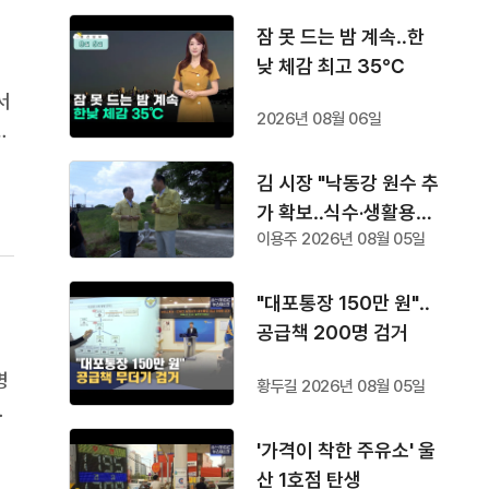
잠 못 드는 밤 계속‥한
낮 체감 최고 35℃
서
2026년 08월 06일
을
의
김 시장 "낙동강 원수 추
가 확보‥식수·생활용수
이용주 2026년 08월 05일
공급"
"대포통장 150만 원"‥
공급책 200명 검거
명
황두길 2026년 08월 05일
였
'가격이 착한 주유소' 울
산 1호점 탄생