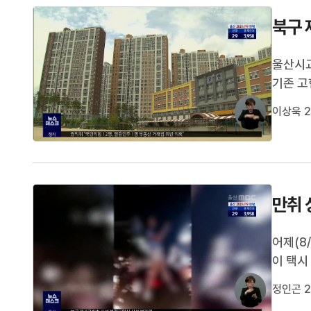
북구 
울산시교
기존 고
진행할 
이상욱 2
한 '제
에서 이 
만취 
어제(8
이 택시
으며, 
정인곤 2