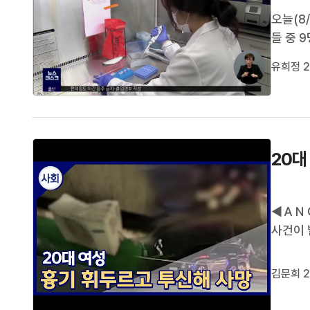
오늘(8
들 중 
입니다,
유희정 2
편 울산
례가 지난
20대
◀ＡＮＣ
사건이 
을 두고
니다. 
김문희 2
가 잇따