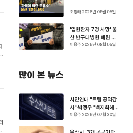
조창래 2026년 08월 05일
'입원환자 7명 사망' 울
산 반구대병원 폐원 수
이용주 2026년 08월 05일
순
지
.
시
치
많이 본 뉴스
시민연대 "트램 공익감
사"·박맹우 "백지화해
이용주 2026년 07월 30일
야"
라
1
울산시, 3개 공공기관