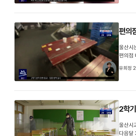
편의점
울산시는
편의점 
또 주간
유희정 2
작성하도
를 어길
2학기
울산시교
다음달 