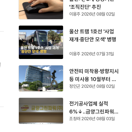
'조직진단' 추진
초
이용주 2026년 08월 02일
울산 트램 1호선 '사업
재개·중단안 모색' 병행
이용주 2026년 07월 31일
열
안전띠 미착용·방향지시
생
등 미사용 10월부터 단
사
정인곤 2026년 08월 02일
속
전
전기공사업체 실적
6%↓‥금양그린파워
조창래 2026년 08월 03일
'수주 1위'