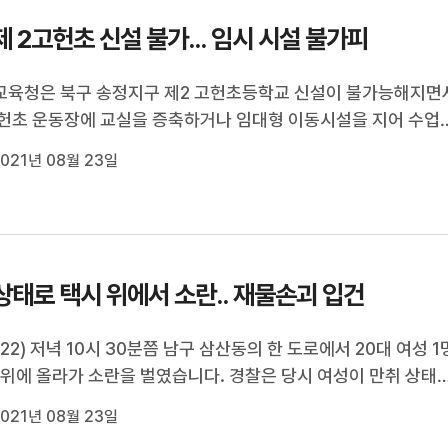
제 2고헌초 신설 불가... 임시 시설 불가피
육청은 북구 송정지구 제2 고헌초등학교 신설이 불가능해지면
헌초 운동장에 교실을 증축하거나 임대형 이동시설을 지어 수업
계획입니다. 시교육청은 최근 울산시의회 손근호 의원이 시정 질
021년 08월 23일
2 고헌초 중앙투자심사위원회 부결에 따른 후속 대책'에 대한 답변
같이 밝혔습니다. ...
상태로 택시 위에서 소란.. 재물손괴 입건
/22) 저녁 10시 30분쯤 남구 삼산동의 한 도로에서 20대 여성 1
 위에 올라가 소란을 벌였습니다. 경찰은 당시 여성이 만취 상태
택시 보닛 등이 손상돼 재물손괴 혐의로 입건했다고 밝혔습니다.
021년 08월 23일