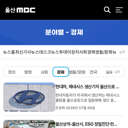
검
색
분야별 - 경제
뉴스홈
최신기사
뉴스데스크
뉴스투데이
정치
사회
경제
생활/문화
뉴스특
정치
행정
사회
경제
생활/문화
전국
날씨
스포
현대차, 제네시스 생산기지 울산으로 일원화
현대자동차가 미국에서 생산하는 제네시스
물량을 울산공장으로 일원화해 생산 효율
성을 높이기로 했습니다.대신 미국 현지 수
조창래 2026년 07월 06일
요를 고려해 팰리세이드 하이브리드 생산
물량 일부를 미국 공장으로 옮기기로 했습
니다.또 울산 EV 전용 공장에서는 GV90
울산상의-울산시, ESG 정밀진단·컨설팅 지원사업
전동화 모델에 더해 아이오닉5, GV70