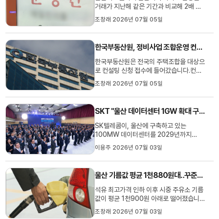
거래가 지난해 같은 기간과 비교해 2배 가
까이 증가한 것으로 나타났습니다.한국부
조창래 2026년 07월 05일
동산원에 따르면 4월까지 울산의 아파트
분양권 전매 건수는 511건으로, 지난해 같
은 기간 263건에 비해 94.3% 증가했습
한국부동산원, 정비사업 조합운영 컨설팅 추진
니다.특히 남구에서 286건이 거래돼 상승
세가 두드러졌는데, 대규모 입주를 앞...
한국부동산원은 전국의 주택조합을 대상으
로 컨설팅 신청 접수에 들어갔습니다.컨설
팅은 용역계약과 조합행정, 예산·회계 및
조창래 2026년 07월 05일
정보공개 등 조합운영 전반을 다루며, 변호
사와회계사 등 전문가 그룹이 현장을 방문
해 맞춤형 자문을 제공할 예정입니다.이번
SKT "울산 데이터센터 1GW 확대 구축"
컨설팅은 설립 2년 이내 또는 시공자 선정
이전 단계의 재개발·재건...
SK텔레콤이, 울산에 구축하고 있는
100MW 데이터센터를 2029년까지
1GW로 확대하기로 했습니다.SK텔레콤은
이용주 2026년 07월 03일
오늘(7/3) 경남 진주에서 열린 영남권 첨
단산업 발전비전 국민보고회에서 이같이
밝히고, 2035년까지 영남권에 1GW를 추
울산 기름값 평균 1천880원대‥꾸준한 내림세
가로 구축하겠다고 밝혔습니다.이 자리에
서 삼성SDI는 차세대 전고체 배터리와
석유 최고가격 인하 이후 시중 주유소 기름
BESS 투자를 울...
값이 평균 1천900원 아래로 떨어졌습니
다.오피넷에 따르면 오늘(7/3) 오후 2시
조창래 2026년 07월 03일
기준 울산지역 주유소 휘발유 평균 판매가