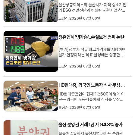
EREV 등을 7만 대 이상 생산할 예정...
울산상공회의소와 울산시가 지역 중소기업
의 ESG 정밀진단과 컨설팅 지원사업 참여
기업을 모집합니다.이번 사업은 ESG 대응
조창래 2026년 07월 06일
여력이 부족한 지역 중소기업이 자사의
ESG 수준을 점검하고 개선 방향 수립을 지
원하기 위해 마련됐습니다.지원 대상으로
정유업계 '냉가슴'‥손실보전 범위 논란
선정된 기업에는 정밀진단 보고서와 진단
결과를 토대로 현장 컨설팅 등이...
[앵커]정부가 석유 최고가격제를 시행하며
물가 안정이라는 목표 달성에는 성공한 모
양새입니다.하지만 지금부터 정부와 손실
보전 논의를 벌여야 하는 정유업계의 속내
조창래 2026년 07월 05일
는 까맣게 타들어 가고 있습니다.그 이유를
조창래 기자가 취재했습니다.[리포트]정부
가 석유 최고가격을 리터당 150원 인하하
HD현대중, 외국인 노동자 식사 무상 지원 '소급 적용'
며 물가 안정에 속도를 내고...
HD현대중공업이 현재 1천600여 명에 이
르는 외국인 노동자들에게 식사를 무상으
로 제공하기로 했습니다.식사 제공은
홍상순 2026년 07월 05일
2023년 1월부터 소급 적용해 그동안 월급
에서 공제해왔던 식비를 1인당 평균 700
만 원가량 돌려주기로 했습니다.HD현대중
울산 분양권 거래 1년 새 94.3% 증가
공업은 외국인 노동자들이 기본급과 고정
수당을 줄이는 대신 고정연장근로수당을 ...
올들어 4월까지 울산지역 아파트 분양권