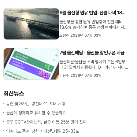
격은 어제 보다 12.15원 떨어진 리터 당 1
천884.37원 입니다.경유 역시 10.8원 하
6월 울산항 원유 반입‥전월 대비 18.8% 증가
락한 1천880.6원을 기록하고 있으며, 재
고 소진에 따라 기름값을 내리는 주...
울산항을 통한 원유 반입량이 전월 대비
18.8% 증가하며 중동 전쟁 여파에서 서서
히 벗어나고 있습니다.울산세관에 따르면
조창래 2026년 07월 03일
6월 울산항을 통해 반입된 원유는 446만
톤으로, 전월 대비 18.8% 증가했습니다.
특히 중동산 원유 반입 비중이 전체의
7월 울산페달ㆍ울산몰 할인쿠폰 지급
84.1%를 차지해 전월 대비 29%p 상승
했습니다.한편 올해 상반기 울산항 원유
울산페달·울산몰 소비 행사가 오는 6일부
누...
터 31일까지 진행됩니다.이 기간 두 서비
스에서 2만원 이상 결제하면 5천원 할인쿠
이용주 2026년 07월 03일
폰이 선착순으로 제공되고 울산페이를 사
용하면 최대 18%의 적립금이 지급됩니다.
가맹점 지인 추천 행사도 진행해 기존 가맹
최신뉴스
점 추천으로 신규 가맹점이 입점하면 두 가
맹점 모두에 2주 동안 할인쿠폰...
농촌 찾아가는 '왕진버스'‥확대 시행
울산에 영재학교 유치할 수 있을까?
중구 CCTV관제센터, 실종 아동 25분 만에 찾아
입추에도 폭염 '강한 자외선'‥내일 25~33도