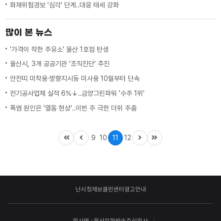
화재위험경보 '심각' 단계‥대응 태세 강화
많이 본 뉴스
'가격이 착한 주유소' 울산 1호점 탄생
울산시, 3개 공공기관 '조직진단' 추진
안전띠 미착용·방향지시등 미사용 10월부터 단속
전기공사업체 실적 6%↓‥금양그린파워 '수주 1위'
폭염 원인은 '열돔 현상'‥이번 주 극한 더위 주춤
9
10
11
12
난시청제보
클린센터
광고안내
회사명 : 울산문화방송주식회사