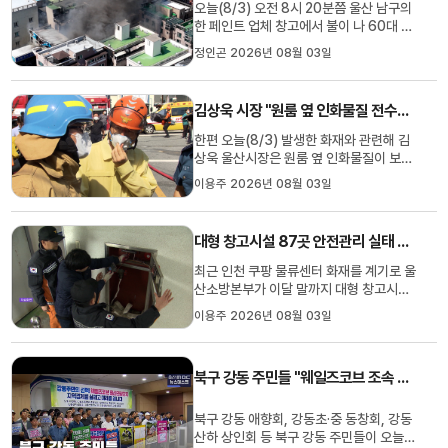
30도를 웃돌고 밤 사이 최저 기...
오늘(8/3) 오전 8시 20분쯤 울산 남구의
한 페인트 업체 창고에서 불이 나 60대 여
성 1명이 숨지고 60대 업주 1명이 중상을
정인곤 2026년 08월 03일
입는 등 모두 5명의 사상자가 발생했습니
다.화재 발생 9분 만에 대응 1단계를 발령
한 소방당국은 약 40분 만에 큰 불길을 잡
김상욱 시장 "원룸 옆 인화물질 전수점검" 지시
았지만, 불길이 옮겨 붙은 다세대주택 주민
1명이 숨지고 3명이 경상을 ...
한편 오늘(8/3) 발생한 화재와 관련해 김
상욱 울산시장은 원룸 옆 인화물질이 보관
된 사례에 대한 전수점검을 실시하기로 했
이용주 2026년 08월 03일
습니다.김 시장은 시청에서 긴급 회의를 열
고 이번 화재처럼 인화물질 적재창고 옆에
다세대 주택이 붙어있는 장소를 확인하고
대형 창고시설 87곳 안전관리 실태 점검
규정 위반 여부를 조사할 것을 지시했습니
다.이와 함께 앞으로 화재나...
최근 인천 쿠팡 물류센터 화재를 계기로 울
산소방본부가 이달 말까지 대형 창고시설
안전관리 실태 점검에 나섭니다.점검 대상
이용주 2026년 08월 03일
은 연면적 1천500㎡ 이상 창고시설 87
곳으로 주요 소방시설 정상 작동 여부, 소
화 펌프와 방화시설 관리 상태 등을 확인합
북구 강동 주민들 "웨일즈코브 조속 착공해야"
니다.소방본부는 화재 발생 초기 신속한 대
응이 어려울 것으로 판단될 경...
북구 강동 애향회, 강동초·중 동창회, 강동
산하 상인회 등 북구 강동 주민들이 오늘