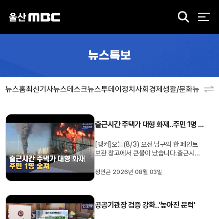
검
색
뉴스특보
뉴스홈
최신기사
뉴스데스크
뉴스투데이
정치
사회
경제
생활/문화
뉴스특
출근시간 주택가 대형 화재‥주민 1명 숨져
[앵커]오늘(8/3) 오전 남구의 한 페인트
보관 창고에서 큰불이 났습니다.출근시간
대 주택가 한복판에서 발생한 화재에 주민
들도 불안에 떨어야 했는데요.불길이 인근
정인곤 2026년 08월 03일
다세대주택으로 옮겨붙으며 미처 대피하지
못한 60대 1명이 화재로 숨졌습니다.정인
곤 기자[리포트]주택가에 위치한 창고가
공공기관장 검증 강화‥'높아진 문턱'
불구덩이에 빠진 듯 시뻘건 화...