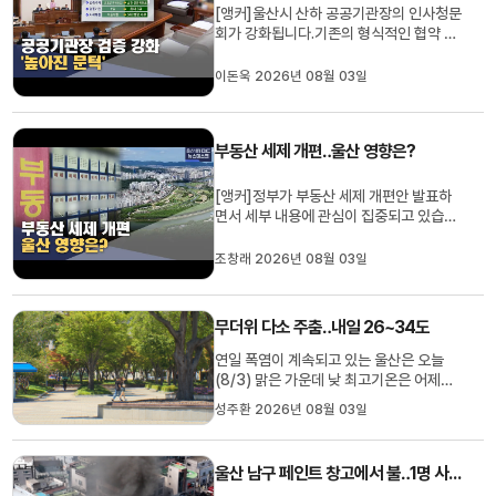
[앵커]울산시 산하 공공기관장의 인사청문
회가 강화됩니다.기존의 형식적인 협약 수
준을 벗어나 법적 구속력을 갖춘 검증 체계
가 마련되는 건데,임기 만료와 사퇴로 공석
이돈욱 2026년 08월 03일
이 된 공공기관장 임명 문턱이 한층 높아졌
습니다.이돈욱 기자입니다.[리포트]시장이
임명하는 울산시 산하 공공기관장은 보은
부동산 세제 개편‥울산 영향은?
인사, 코드인사 논란이 끊...
[앵커]정부가 부동산 세제 개편안 발표하
면서 세부 내용에 관심이 집중되고 있습니
다.거래세는 완화되고 고가주택 보유세는
강화되는 가운데 울산은 어떤 영향을 받을
조창래 2026년 08월 03일
지,조창래 기자가 분석했습니다.[리포트]
동구 서부동의 이 주택은 대지만 3천230
제곱미터에 달합니다.올해 확정된 공시가
무더위 다소 주춤‥내일 26~34도
격은 18억 1천500만 원으로 울산...
연일 폭염이 계속되고 있는 울산은 오늘
(8/3) 맑은 가운데 낮 최고기온은 어제보
다 3도가량 낮은 33.8도를 기록했습니다.
성주환 2026년 08월 03일
내일은 가끔 구름 많겠고 기온은 26도에서
34도의 분포로 오늘과 비슷하겠습니다.당
분간 바닷가에서 불어오는 동풍의 영향으
울산 남구 페인트 창고에서 불‥1명 사망·4명 부상
로 무더위는 주춤하겠지만, 낮 최고 기온이