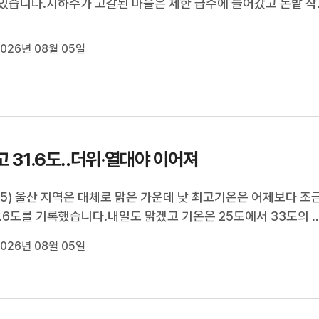
있습니다.지하수가 고갈된 마을은 제한 급수에 들어갔고 논밭 작
에 타 들어가 올해 수확을 포기해야 할 지경입니다.동네 주민들
가 오게 해달라며 기우제를 올렸습니다.홍상순 기잡니다.[리포트
026년 08월 05일
 식수로 쓰는 울산 ...
고 31.6도‥더위·열대야 이어져
/5) 울산 지역은 대체로 맑은 가운데 낮 최고기온은 어제보다 조
1.6도를 기록했습니다.내일도 맑겠고 기온은 25도에서 33도의 
운 날씨가 이어지겠습니다.울산 지역은 어제를 기해 폭염 경보에
026년 08월 05일
의보로 특보 단계가 완화됐지만, 당분간 낮 최고 기온이 30도를 
대야가 이어질 전망...