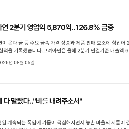
권위 조사 이후인 지난 6...
연 2분기 영업익 5,870억‥126.8% 급증
이 은과 금 등 주요 금속 가격 상승과 제품 판매 호조에 힘입어 
실적을 기록했습니다.고려아연은 올해 2분기 연결기준 매출액 6
730억 원, 영업이익 5천870억 원을 기록했다고 공시했습니다.
026년 08월 05일
 동기 대비 매출은 66.6%, 영업이익은 126.8% 증가한 것으로, 
 분기 실적 공시를 의무화...
 다 말랐다‥"비를 내려주소서"
연일 계속되는 폭염에 가뭄이 극심해지면서 농촌 마을의 시름이 