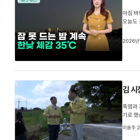
아침 바
오늘도 
식지 못
부추기고
2026년
겠는데요
김 시
폭염과 
기로 했
9만 3
이용주 2
습니다.