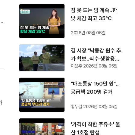
잠 못 드는 밤 계속‥한
낮 체감 최고 35℃
도
를
2026년 08월 06일
지
김 시장 "낙동강 원수 추
가 확보‥식수·생활용수
이용주 2026년 08월 05일
공급"
"대포통장 150만 원"‥
공급책 200명 검거
하
황두길 2026년 08월 05일
루
밝혔
'가격이 착한 주유소' 울
수
산 1호점 탄생