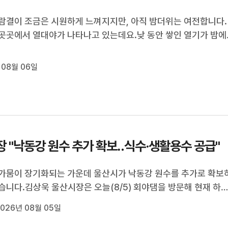
람결이 조금은 시원하게 느껴지지만, 아직 밤더위는 여전합니다.
곳곳에서 열대야가 나타나고 있는데요.낮 동안 쌓인 열기가 밤에
하는 데다, 최근 비가 적어 지면의 열기가 더 강해진 것도 밤더위
 있습니다.한편, 낮에도 34도까지 오르며 무더운 날씨가 이어
 08월 06일
.당분간 기온은 ...
장 "낙동강 원수 추가 확보‥식수·생활용수 공급"
가뭄이 장기화되는 가운데 울산시가 낙동강 원수를 추가로 확보
습니다.김상욱 울산시장은 오늘(8/5) 회야댐을 방문해 현재 하
천 톤 규모인 낙동강 원수 공급 규모를 15만 톤으로 늘리겠다고 
026년 08월 05일
이와 함께 상수도가 연결되지 않은 울산 외곽 지역에는 병입한 