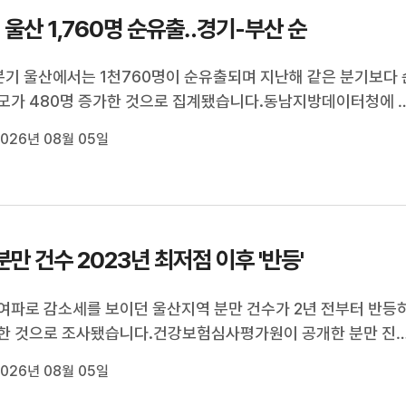
 울산 1,760명 순유출‥경기-부산 순
분기 울산에서는 1천760명이 순유출되며 지난해 같은 분기보다 
모가 480명 증가한 것으로 집계됐습니다.동남지방데이터청에 
남권에서 울산만 인구 순유출이 이어지는 가운데, 경기와 부산, 
026년 08월 05일
로 유출 비율이 높은 것으로 나타났습니다.연령별로는 20대가
 감소해 순유출률이 가장 컸고,...
분만 건수 2023년 최저점 이후 '반등'
여파로 감소세를 보이던 울산지역 분만 건수가 2년 전부터 반등
한 것으로 조사됐습니다.건강보험심사평가원이 공개한 분만 진
따르면 지난해 울산지역 분만 건수는 5천468건으로 지난 2021
026년 08월 05일
해 9.8% 감소했습니다.하지만 지난 2023년 5천84건까지 감