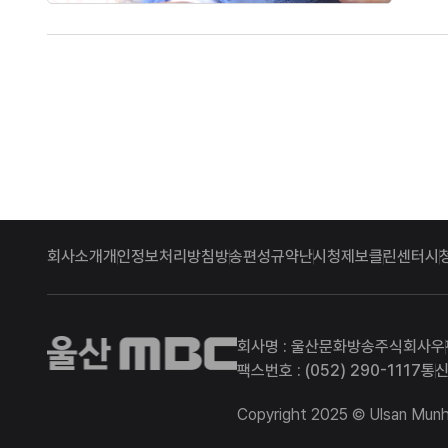
했던 분
회사소개
개인정보처리방침
방송편성규약
난시청제보
클린센터
시
울산MBC
회사명 : 울산문화방송주식회사
우
팩스번호 : (052) 290-1117
통신
Copyright 2025 © Ulsan Munhw