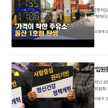
[앵커]
'착하디
데,조창
군 굴화
조창래 2
옵니다.
'입원
지난 2
위원회 
주군보건
이용주 2
지 병원