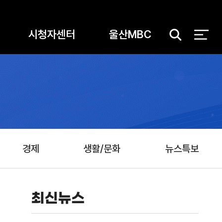
시청자센터
울산MBC
검
색
경제
생활/문화
뉴스특보
최신뉴스