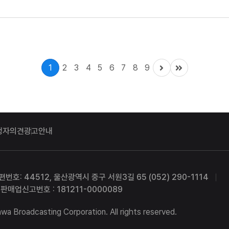
만 건수는 이후 해마다 4% 안팎...
1
2
3
4
5
6
7
8
9
청자의견
광고안내
편번호: 44512, 울산광역시 중구 서원3길 65 (052) 290-1114
판매업신고번호 : 181211-0000089
a Broadcasting Corporation. All rights reserved.