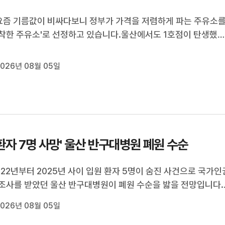
요즘 기름값이 비싸다보니 정부가 가격을 저렴하게 파는 주유소
착한 주유소'로 선정하고 있습니다.울산에서도 1호점이 탄생했
래 기자가 얼마나 더 싼지 현장을 다녀왔습니다.[리포트]울산 울
리의 한 주유소.기름을 넣으려는 차량이 꼬리에 꼬리를 물고 들
026년 08월 05일
이 주유소의 휘발유 값...
환자 7명 사망' 울산 반구대병원 폐원 수순
022년부터 2025년 사이 입원 환자 5명이 숨진 사건으로 국가인
조사를 받았던 울산 반구대병원이 폐원 수순을 밟을 전망입니다.
소는 최근 반구대병원 관계자가 보건소를 방문해 다음 달 3일
026년 08월 05일
을 운영한 뒤 폐원하겠다는 구두 통지를 했다고 밝혔습니다.병원