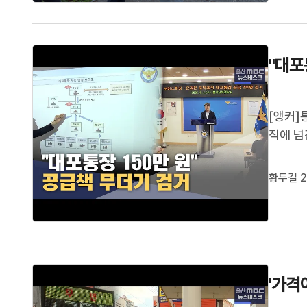
돗물을 
"대포
[앵커]
직에 넘
람에게 
히 각종
황두길 2
한 대가
'가격