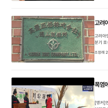
측은 인
고려아
고려아연
분기 호
조 3천
조창래 2
는 전년
려아연은
폭염에
[앵커]