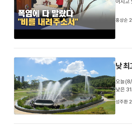
어지고 
은 햇볕
제발 비
홍상순 2
계곡물을
낮 최
오늘(8
낮은 3
포로 더
성주환 2
폭염 주
돌고 열