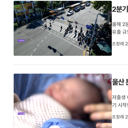
2분기
올해 2
유출 규
르면 동
조창래 2
울 순으
2.5%
울산 
저출생 
기 시작
현황에 
조창래 2
과 비교