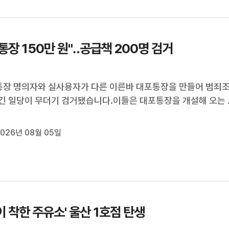
제공하고 소방차를 투...
통장 150만 원"‥공급책 200명 검거
통장 명의자와 실사용자가 다른 이른바 대포통장을 만들어 범죄
긴 일당이 무더기 검거됐습니다.이들은 대포통장을 개설해 오는 
소개비를 주며 단기간에 200개가 넘는 통장을 수집했는데 고스
 범죄에 이용됐습니다.황두길 기자가 보도합니다.[리포트]승용
026년 08월 05일
 휴대전화 매장 앞에 멈...
이 착한 주유소' 울산 1호점 탄생