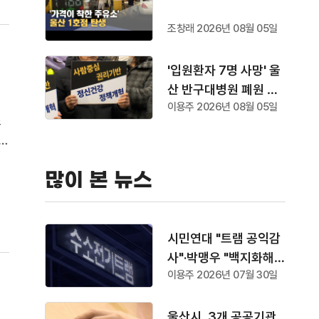
조창래 2026년 08월 05일
'입원환자 7명 사망' 울
산 반구대병원 폐원 수
이용주 2026년 08월 05일
순
조
사
란
많이 본 뉴스
차
시민연대 "트램 공익감
사"·박맹우 "백지화해
이용주 2026년 07월 30일
야"
울산시, 3개 공공기관