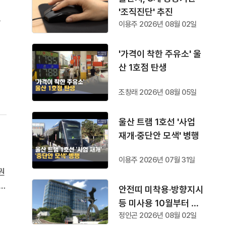
'조직진단' 추진
를
이용주 2026년 08월 02일
는
주
'가격이 착한 주유소' 울
어
산 1호점 탄생
조창래 2026년 08월 05일
울산 트램 1호선 '사업
재개·중단안 모색' 병행
이용주 2026년 07월 31일
권
울
안전띠 미착용·방향지시
까
등 미사용 10월부터 단
정인곤 2026년 08월 02일
속