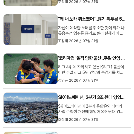
조창래 2026년 07월 31일
상을 지켰습니다.종합건설업에서는 큐브종
합건설이 부명엔프로엔지니어링을 제치고
지역 1위에 올랐습니다.또 전문건설업에서
"왜 내 노래 취소했어"‥흉기 휘두른 50대 징역 6년
는 금양그린파워와 디자인알파, 서진에스
앤피 등이 지난해에 이어 업종별 선...
자신이 예약한 노래를 취소한 것에 화가 나
유흥주점 업주를 흉기로 찔러 살해하려 한
50대에게 실형이 선고됐습니다.울산지법
조창래 2026년 07월 31일
형사11부는 살인미수 혐의 등으로 재판에
넘겨진 A 씨에게 징역 6년을 선고했습니
다.A 씨는 지난 5월 울산의 한 유흥주점에
'코리아컵' 일격 당한 울산‥주말 안양 상대 홈경기
서 자신이 예약한 노래를 종업원이 취소하
자 업주에게 흉기를 휘두르고...
리그 4위에 자리하고 있는 K리그1 울산이
이번 주말 리그 5위 안양과 홈경기를 치릅
니다.울산HD는 지난 29일 코리아컵에서
정인곤 2026년 07월 31일
3부 리그 울산시민축구단에게 일격을 당했
지만, 리드 선두 서울을 3대 1로 잡아낸 기
세로 연승 도전에 나섭니다.ACL과 컵 대회
SK이노베이션, 2분기 3조 원대 영업이익
에서 모두 탈락한 울산은 리그 성적에 집중
하겠다고 밝힌 가운데, 이번 ...
SK이노베이션이 2분기 윤활유와 배터리
사업 수익성 개선에 힘입어 3조 원대 영업
이익을 달성했습니다.SK이노베이션은 2
조창래 2026년 07월 31일
분기 매출액 29조 1천572억 원, 영업이익
3조 4천873억 원을 달성했다고 잠정 공
시했습니다.SK는 3분기에는 정제마진 상