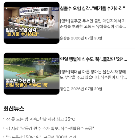
발 벗어날 수 있을지 주목됩니다.이돈욱 기
침출수 오염 심각‥"폐기물 수거하라"
자입니다.[리포트]민선 ...
[앵커]울주군 두서면 불법 매립지에서 기
준치를 초과한 고농도 유해물질이 검출됐
습니다.지역 주민들로 구성된 비상대책위
원회는 생존권을 위협받고 있다며 지자체
홍상순 2026년 07월 30일
에 폐기물 전량 수거를 촉구했습니다.홍상
순 기자입니다. [리포트]농지 개량을 빌미
로 폐기물 불법 매립이 이뤄진 울주군 두서
연일 땡볕에 식수도 '뚝'‥물값만 '2천만 원'
면 내와리.울산환경운동연합과 ...
[앵커]역대급 마른 장마는 울산시 재정에
도 부담을 주고 있습니다.식수원이 바닥을
향해가자 매일 수천만 원어치 낙동강 물을
사서 투입하고 있는데, 이마저도 근본적인
정인곤 2026년 07월 30일
해결책은 될 수 없다고 합니다.정인곤 기자
가 취재했습니다.[리포트]울산의 최대 식
수 공급원인 회야댐.정수탑에는 평상시 수
최신뉴스
위까지 물이 차있던 흔적만...
잠 못 드는 밤 계속‥한낮 체감 최고 35℃
김 시장 "낙동강 원수 추가 확보‥식수·생활용수 공급"
"대포통장 150만 원"‥공급책 200명 검거