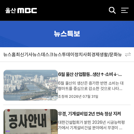
검
색
뉴스특보
뉴스홈
최신기사
뉴스데스크
뉴스투데이
정치
사회
경제
생활/문화
뉴스특
6월 울산 산업활동‥생산↑·소비↓·건설수주↓
6월 울산의 생산은 증가한 반면 소비는 대
형마트를 중심으로 감소한 것으로 나타났
습니다.동남지방데이터청이 밝힌 6월 울산
조창래 2026년 07월 31일
의 산업활동은 생산은 자동차와 기계장비
등에서 늘어 전년 동월 대비 2.9% 증가했
습니다.반면 소비는 백화점은 늘었지만 대
무경, 기계설비업 2년 연속 정상 지켜
형마트 소비가 크게 줄며 전년 동월 대비
2.2% 감소했고, 건설수주 역시 ...
대한건설협회가 밝힌 2026년 시공능력평
가에서 기계설비건설 분야에서 무경이 시
공평가액 2천408억 원으로 2년 연속 정