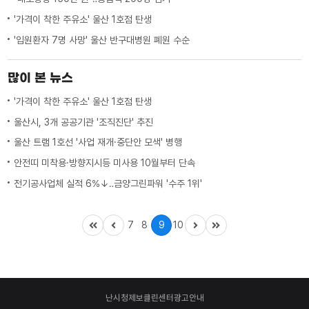
'가격이 착한 주유소' 울산 1호점 탄생
'입원환자 7명 사망' 울산 반구대병원 폐원 수순
많이 본 뉴스
'가격이 착한 주유소' 울산 1호점 탄생
울산시, 3개 공공기관 '조직진단' 추진
울산 트램 1호선 '사업 재개·중단안 모색' 병행
안전띠 미착용·방향지시등 미사용 10월부터 단속
전기공사업체 실적 6%↓‥금양그린파워 '수주 1위'
7
8
9
10
난시청제보
클린센터
광고안내