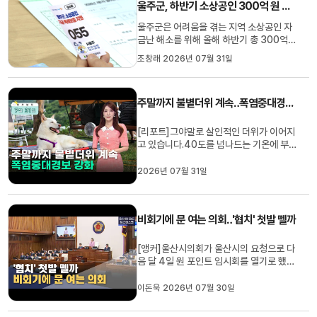
울주군, 하반기 소상공인 300억 원 특례보증 지원
승세가 완화되면서 시황도 다소 둔화하겠
지만, 시황 변화에 맞춘 탄력적인 운영으...
울주군은 어려움을 겪는 지역 소상공인 자
금난 해소를 위해 올해 하반기 총 300억
원 규모의 특례보증을 지원합니다.이번 사
조창래 2026년 07월 31일
업은 업체당 최대 8천만 원 대출과 함께 2
년간 연 3%의 이차보전을 지원하는 것으
로, 대출 가능 금액은 심사 결과에 따라 달
주말까지 불볕더위 계속‥폭염중대경보 강화
라질 수 있습니다.울주군은 앞서 상반기 1
차 접수에서 636개 업체에 300...
[리포트]그야말로 살인적인 더위가 이어지
고 있습니다.40도를 넘나드는 기온에 부
산과 창원에는 폭염중대경보도 발효됐는데
요.밤사이에도 열기가 식지 못하면서 열흘
2026년 07월 31일
넘게 열대야도 계속되고 있습니다.이런 잠
못 드는 더위는 주말 내내 이어지겠는데요.
오늘도 한낮 기온 39도 안팎으로 덥겠고,
비회기에 문 여는 의회‥'협치' 첫발 뗄까
내일과 모레도 비슷한 기온...
[앵커]울산시의회가 울산시의 요청으로 다
음 달 4일 원 포인트 임시회를 열기로 했습
니다.울산시 조직 개편이 시급하다는 판단
에 비회기 기간에 안건 처리를 위해 문을 여
이돈욱 2026년 07월 30일
는 겁니다.시정을 멈출 수 없다는 데 뜻을
모은 울산시와 시의회가 갈등 구도에서 한