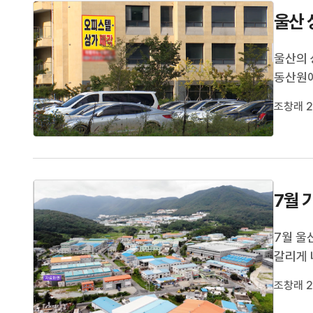
울산 
울산의 
동산원에
소규모 
조창래 2
았습니다
20.2%
7월
7월 울
갈리게 
업심리지
조창래 2
수는 1
한 95.