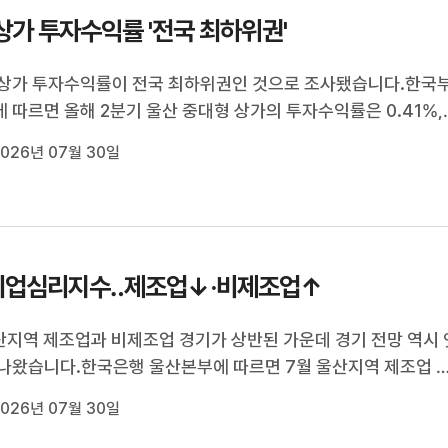
상가 투자수익률 '전국 최하위권'
상가 투자수익률이 전국 최하위권인 것으로 조사됐습니다.한국
 따르면 올해 2분기 울산 중대형 상가의 투자수익률은 0.41%,
상가의 투자수익률은 0.38%로 경남에 이어 전국에서 2번쨰로 
026년 07월 30일
.또 오피스 공실률은 16.3%, 일반 상가는 14.3%, 집합 상가는
로 모두 전국 평균 보다 높았습...
 기업심리지수‥제조업↓·비제조업↑
산지역 제조업과 비제조업 경기가 상반된 가운데 경기 전망 역시 
나왔습니다.한국은행 울산본부에 따르면 7월 울산지역 제조업 
수는 98.7로 전월 대비 5.8p 하락한 반면 비제조업 기업심리
026년 07월 30일
08.7로 8.6p 상승했습니다.또 다음 달 전망도 제조업은 4.1p 하
6, 비제조업은 4.3p 상승한...