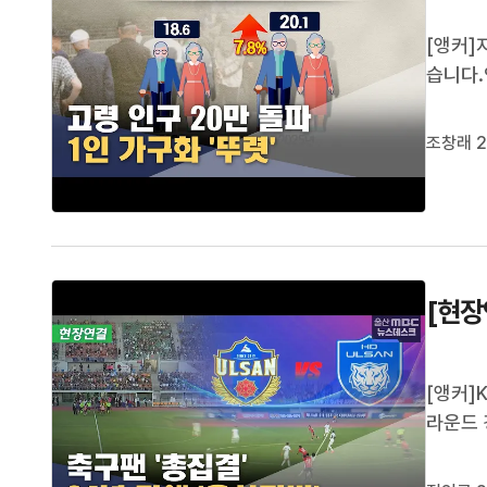
[앵커]
습니다.
것으로 
습니다.
조창래 2
보면 지
[현장
[앵커]
라운드 
열린 이
장 연결