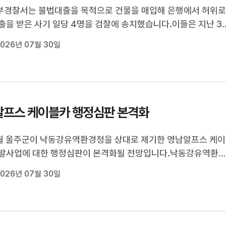
부경찰서는 불법대출을 목적으로 건물을 매입해 은행에서 허위
출을 받은 사기 일당 4명을 검찰에 송치했습니다.이들은 지난 3
한 건물을 4억 2천만 원에 매입한 뒤 이보다 5억 원 이상 높여 
026년 07월 30일
매매 계약서를 작성했고, 이를 토대로 은행에서 6억여 원을 대출
으로 사기행각을 ...
프스 케이블카 행정심판 본격화
월 울주군이 낙동강유역환경청을 상대로 제기한 영남알프스 케이
개발사업에 대한 행정심판이 본격화될 전망입니다.낙동강유역환
근 국민권익위 중앙행정심판위원회에 재검토 사유를 담은 답변
026년 07월 30일
하면서 행정 심판에 대응할 채비를 갖췄습니다.울주군은 수년 동
안을 거친 사업에 대해 ...