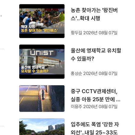
로
농촌 찾아가는 '왕진버
월
스'‥확대 시행
허위
받
황두길 2026년 08월 07일
울산에 영재학교 유치할
수 있을까?
홍상순 2026년 08월 07일
중구 CCTV관제센터,
경
실종 아동 25분 만에 찾
서
이용주 2026년 08월 07일
아
안
입추에도 폭염 '강한 자
외선'‥내일 25~33도