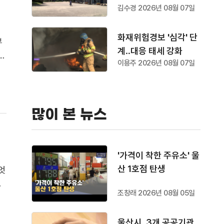
김수경 2026년 08월 07일
화재위험경보 '심각' 단
부
계‥대응 태세 강화
이용주 2026년 08월 07일
낮
많이 본 뉴스
'가격이 착한 주유소' 울
산 1호점 탄생
엇
기
조창래 2026년 08월 05일
지
락
울산시, 3개 공공기관