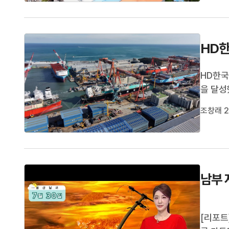
HD한
HD한국
을 달성
270억
조창래 2
는 전년
대 최대
남부 
[리포트