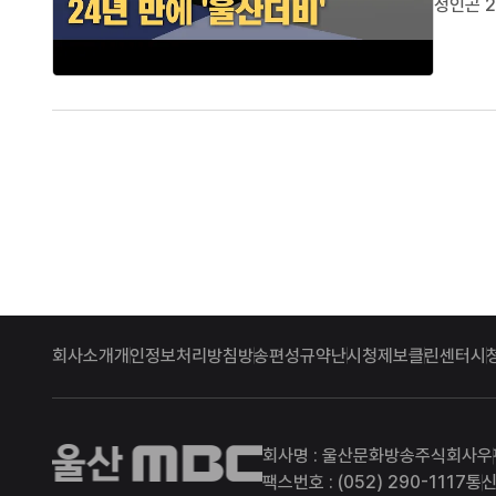
정인곤 2
네, 저는
회사소개
개인정보처리방침
방송편성규약
난시청제보
클린센터
시
울산MBC
회사명 : 울산문화방송주식회사
우
팩스번호 : (052) 290-1117
통신