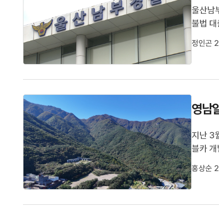
울산남
불법 대
경주의 
정인곤 2
부동산 
는 방식
영남알
지난 3
블카 
청은 최
홍상순 2
를 제출
수정, 보