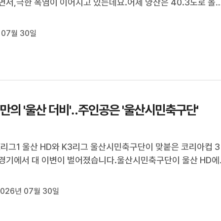
면서,극한 폭염이 이어지고 있는데요.어제 양산은 40.3도로 올
0도를 넘어섰고,부산은 38.8도까지 오르면서 122년 만에 최고 
아치웠습니다.이 여파로 부산 일부 지역에는 폭염중대경보도 내
 07월 30일
 이런 숨 쉴 틈 없는 ...
 만의 '울산 더비'‥주인공은 '울산시민축구단'
K리그1 울산 HD와 K3리그 울산시민축구단이 맞붙은 코리아컵 3
경기에서 대 이변이 벌어졌습니다.울산시민축구단이 울산 HD에 
승리를 거두 코리아컵 16강에 진출했습니다.정인곤 기자[리포트]
3라운드 K리그1 울산 HD와 K3리그 울산시민축구단의 경기가 
026년 07월 30일
종합운동장.무더위가 기승을 부...