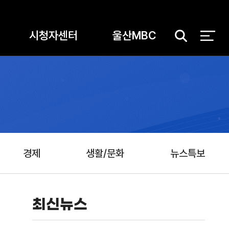
시청자센터
울산MBC
검
색
경제
생활/문화
뉴스특보
최신뉴스