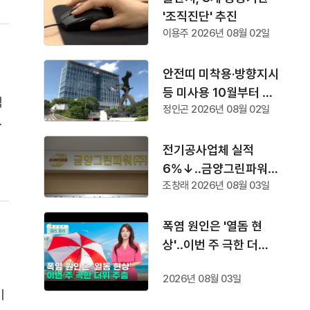
'조직진단' 추진
이용주 2026년 08월 02일
안전띠 미착용·방향지시
등 미사용 10월부터 단
적
정인곤 2026년 08월 02일
속
천
이
전기공사업체 실적
역
6%↓‥금양그린파워
조창래 2026년 08월 03일
'수주 1위'
폭염 원인은 '열돔 현
상'‥이번 주 극한 더위
주춤
2026년 08월 03일
기