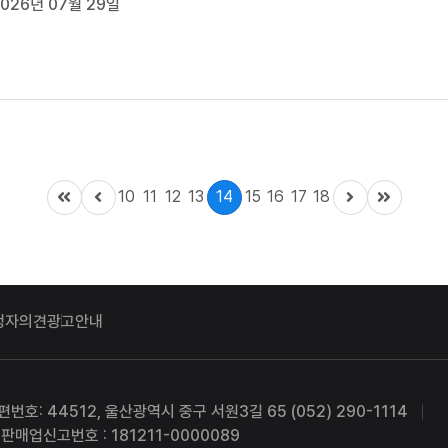
026년 07월 29일
 지금 울산 HD와 울산시민...
10
11
12
13
14
15
16
17
18
청자의견
광고안내
편번호: 44512, 울산광역시 중구 서원3길 65 (052) 290-1114
판매업신고번호 : 181211-0000089