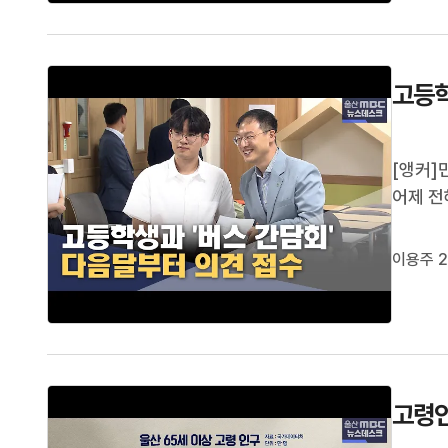
고등학
[앵커]
어제 전
초청해 
접수를 
이용주 2
기자가 
고령인