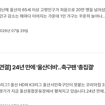
지난해 울산의 65세 이상 고령인구가 처음으로 20만 명을 넘어
인구 감소는 해마다 이어지는 가운데 1인 가구는 꾸준히 늘어나
나타났습니다.2025년 울산의 인구통계를 조창래 기자가 분석했
[리포트]국가데이터처가 발표한 2025년 인구주택총조사 결과
026년 07월 29일
난해 11월 기준 울산의 총인...
연결] 24년 만에 '울산더비'‥축구팬 '총집결'
K리그1 울산 HD와 K3리그 울산시민축구단이 맞붙는 코리아컵 3
경기가 지금 울산종합운동장에서 펼쳐지고 있습니다.24년 만에
른바 '울산더비' 울산 축구팬들이 한자리에 모였다고 하는데요.
해 보겠습니다.정인곤 기자, 경기는 어떻게 진행되고 있나요[기자