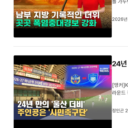
를 가두
처음 4
온을 갈
2026년
졌는데요.
24년
[앵커]
라운드 
대 0 
리아컵 
정인곤 2
린 울산