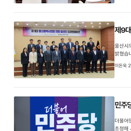
육감도 
제9대
울산시의
밝혔습니
정당별로
이돈욱 2
울산시의
회를 열
민주당
더불어민
초청해 