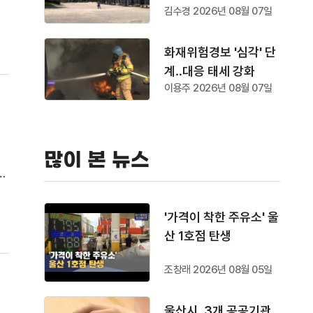
당
김수경 2026년 08월 07일
화재위험경보 '심각' 단
계‥대응 태세 강화
이용주 2026년 08월 07일
많이 본 뉴스
오
·
선
'가격이 착한 주유소' 울
산 1호점 탄생
조창래 2026년 08월 05일
울산시, 3개 공공기관