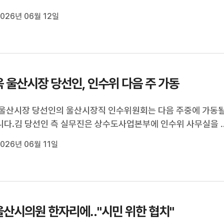
시당위원장은 민선 9기 울산시정 현안에 대한 다양한 의견을 듣
026년 06월 12일
향을 설명할 예정입니다.간담회는 내일(6/13) 오전 10시 남구 
이션을 시작으로 14일...
 울산시장 당선인, 인수위 다음 주 가동
울산시장 당선인의 울산시장직 인수위원회는 다음 주중에 가동
다.김 당선인 측 실무진은 상수도사업본부에 인수위 사무실을 
정이며, 인수위원은 분야별 전문가로 최소 인원으로 구성된다고 
026년 06월 11일
다.서울 국회와 중앙부처를 돌며 협력 방안을 논의한 뒤 울산으
 당선인은, 내일(...
울산시의원 한자리에‥"시민 위한 협치"