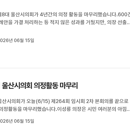
제8대 울산시의회가 4년간의 의정 활동을 마무리했습니다.600
례안을 가결 처리하는 등 적지 않은 성과를 거뒀지만, 의장 선출
적 공방을 벌이고 국외 연수에서 잇단 잡음을 일으키며 지탄을 
습니다.이돈욱 기자입니다.[리포트]"제2차 본회의를 모두 마치
026년 06월 15일
 산회를 선포합니다."8...
 울산시의회 의정활동 마무리
울산시의회가 오늘(6/15) 제264회 임시회 2차 본회의를 끝으로 
의정활동을 마무리했습니다.이성룡 의장은 시민 여러분의 아낌
과 사무처, 집행부의 노력으로 맡은 소임을 성실히 수행할 수 있
026년 06월 15일
사를 표했습니다.이달 말 임기를 마치는 김두겸 시장과 천창수 