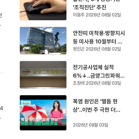
'조직진단' 추진
건
이용주 2026년 08월 02일
을
받
안전띠 미착용·방향지시
겠
등 미사용 10월부터 단
정인곤 2026년 08월 02일
속
전기공사업체 실적
6%↓‥금양그린파워
조창래 2026년 08월 03일
'수주 1위'
폭염 원인은 '열돔 현
4
상'‥이번 주 극한 더위
없
주춤
었
2026년 08월 03일
교