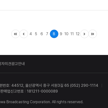
무리 한 뒤, 다음 달 ...
4
5
6
7
8
9
10
11
12
청자의견
광고안내
편번호: 44512, 울산광역시 중구 서원3길 65 (052) 290-1114
판매업신고번호 : 181211-0000089
a Broadcasting Corporation. All rights reserved.