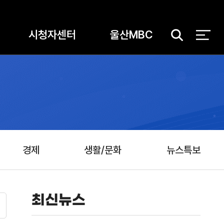
시청자센터
울산MBC
검
색
경제
생활/문화
뉴스특보
최신뉴스