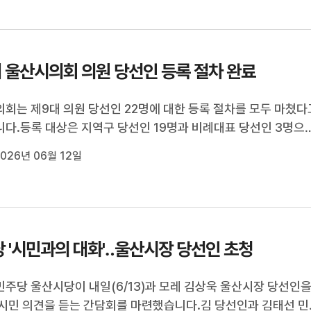
본회의에 참석해 울산시...
 울산시의회 의원 당선인 등록 절차 완료
회는 제9대 의원 당선인 22명에 대한 등록 절차를 모두 마쳤다
다.등록 대상은 지역구 당선인 19명과 비례대표 당선인 3명으로
는 국민의힘 15명, 더불어민주당 6명, 진보당 1명입니다.제9
026년 06월 12일
회 의원의 임기는 다음 달 1일부터 시작되며, 다음 달 6일 첫 임
고 의장단을 선출한...
 '시민과의 대화'‥울산시장 당선인 초청
주당 울산시당이 내일(6/13)과 모레 김상욱 울산시장 당선인
시민 의견을 듣는 간담회를 마련했습니다.김 당선인과 김태선 민