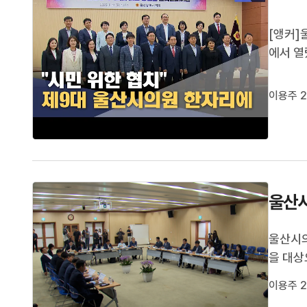
[앵커]
에서 열
개원할 
니다.이
이용주 2
자리에 
울산시
울산시의
을 대상
과 재산
이용주 2
대한 주