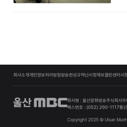
등록을 마
회사소개
개인정보처리방침
방송편성규약
난시청제보
클린센터
시
울산MBC
회사명 : 울산문화방송주식회사
우
팩스번호 : (052) 290-1117
통신
Copyright 2025 © Ulsan Munhw