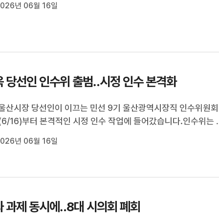
욱 울산시장 당선인 인수위원회가 공식 출범했습니다.지방선거 
026년 06월 16일
교부받은 지 13일만에 ...
 당선인 인수위 출범‥시정 인수 본격화
울산시장 당선인이 이끄는 민선 9기 울산광역시장직 인수위원회
(6/16)부터 본격적인 시정 인수 작업에 들어갔습니다.인수위는 
수위원장을 중심으로 실무형 조직으로 구성됐으며 이달 말까지 실
026년 06월 16일
무보고를 받으며 시정 전반을 파악할 계획입니다.김 당선인은 민
 비전으로 '시민이 ...
 과제 동시에‥8대 시의회 폐회