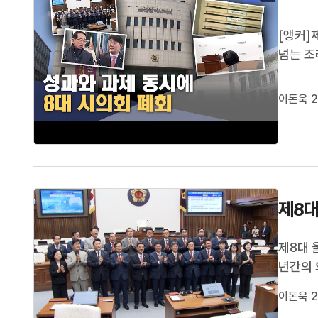
[앵커]
넘는 조
두고 법
기도 했
이돈욱 2
습니다.
제8대
제8대 
년간의 
는 관심
이돈욱 2
다며 감