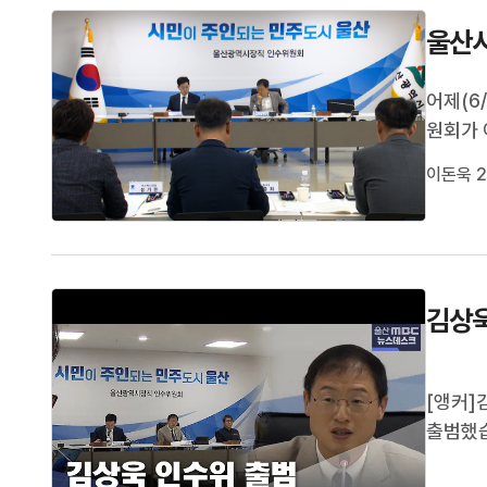
울산시
어제(6
원회가 
다.교통
이돈욱 2
장을 담
될지 주
김상욱
[앵커]
출범했습
고 이달