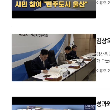
트]김상
이용주 2
선증을 
김상욱
김상욱 
가 오늘
문완 인
이용주 2
국별 업
9기 시정
성과와