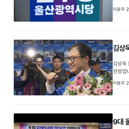
당 울산
이용주 2
정책 방
하이노베
김상욱
김상욱 
전망입니
련할 예
이용주 2
명했습니
복귀한 김
9대 