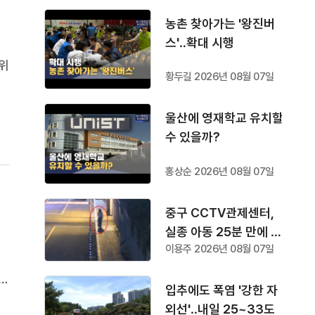
농촌 찾아가는 '왕진버
스'‥확대 시행
수위
황두길 2026년 08월 07일
니
시
울산에 영재학교 유치할
함
수 있을까?
홍상순 2026년 08월 07일
중구 CCTV관제센터,
실종 아동 25분 만에 찾
이용주 2026년 08월 07일
아
하
입추에도 폭염 '강한 자
포
외선'‥내일 25~33도