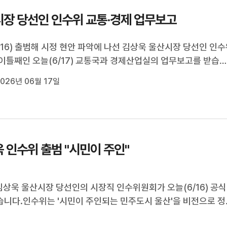
장 당선인 인수위 교통·경제 업무보고
/16) 출범해 시정 현안 파악에 나선 김상욱 울산시장 당선인 인
이틀째인 오늘(6/17) 교통국과 경제산업실의 업무보고를 받습
국은 버스노선과 트램을 담당하고, 경제산업실은 농수산물도매
026년 06월 17일
당해 시민들이 불편을 느꼈던 현안에 대한 해법이 업무보고에 포
목됩니다.한편 시정 현...
 인수위 출범 "시민이 주인"
김상욱 울산시장 당선인의 시장직 인수위원회가 오늘(6/16) 공식
니다.인수위는 '시민이 주인되는 민주도시 울산'을 비전으로 정
 말까지 2주 동안 본격적인 활동에 들어갑니다.이용주 기자.[리