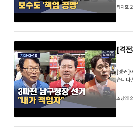
최지호 2
한 유감
우 후보
[격전
[앵커]
습니다.
이끌 적
조창래 
조창래 2
선에서 