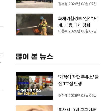
수
김수경 2026년 08월 07일
화재위험경보 '심각' 단
계‥대응 태세 강화
이용주 2026년 08월 07일
로
많이 본 뉴스
후
보
다
'가격이 착한 주유소' 울
산 1호점 탄생
조창래 2026년 08월 05일
울산시, 3개 공공기관