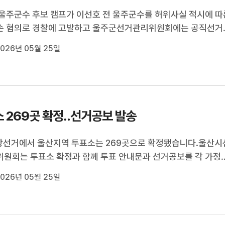
울주군수 후보 캠프가 이선호 전 울주군수를 허위사실 적시에 따
손 혐의로 경찰에 고발하고 울주군선거관리위원회에는 공직선거
의로 신고했습니다.이 후보 캠프는 이 전 군수가 유튜브와 SNS 
026년 05월 25일
한 숏폼 영상을 보면 서범수 의원이 이른바 12.3 비상계엄을 주
어게인을 외친 것처...
 269곳 확정‥선거공보 발송
지방선거에서 울산지역 투표소는 269곳으로 확정됐습니다.울산시
원회는 투표소 확정과 함께 투표 안내문과 선거공보를 각 가정
니다.울산지역 거소 투표 신고인은 1천100여명으로 거소 투표
026년 05월 25일
달 3일까지 관할 선관위에 도착한 것만 유효합니다.