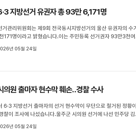
6·3 지방선거 유권자 총 93만 6,171명
선거관리위원회는 제9회 전국동시지방선거의 울산 유권자의 수
6천171명이라고 밝혔습니다.이는 주민등록 선거권자 93만3천여
민등록 재외국민 642명, 외국인 선거권자 2천300여 명을 합한
026년 05월 24일
.4년 전 제8회 지방선거와 비교하면 5천여 명 줄었고, 지난해 
거보다는 1천662명 증가했습...
시의원 출마자 현수막 훼손‥경찰 수사
 6·3 지방선거 출마자의 선거 현수막이 무단으로 철거된 정황
경찰이 조사에 나섰습니다.울주군 시의원 선거에 나선 민주당 김
측은 지난 22일 언양읍에 설치한 현수막이 구겨진 채 방치된 것
026년 05월 24일
 경찰에 신고했다고 밝혔습니다.공직선거법상 선거 벽보나 현