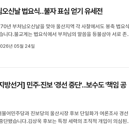
오신날 법요식‥불자 표심 얻기 유세전
570년 부처님오신날을 맞아 울산지역 각 사찰에서도 봉축 법요
습니다.불교계는 법요식에서 부처님의 말씀을 등불삼아 서로 존
쟁의 지혜를 실천하자고 강조했습니다법요식이 열린 각 사찰 입
026년 05월 24일
.3 지방선거에 나선 후보들이 몰려 불자들의 표심을 얻기 위한 열
 펼쳐지기도 했습니다...
3 지방선거] 민주·진보 '경선 중단'‥보수도 '책임 공
더불어민주당과 진보당의 울산시장 후보 단일화가 여론조사 경선
중단됐습니다.김상욱 후보는 특정 세력의 조직적 개입이 의심된
종훈 후보는 김상욱 후보가 일방적으로 합의 정신을 위반했다며 