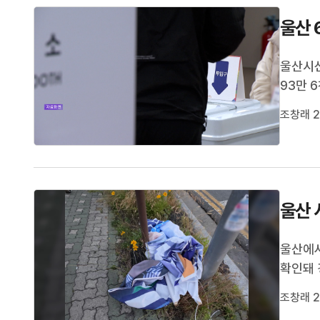
울산 
울산시
93만 
명과 주
조창래 2
자입니다
통령 선
울산 
울산에서
확인돼 
민 후보
조창래 2
확인하고