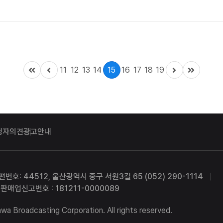
할 경우 2년 이하 ...
11
12
13
14
15
16
17
18
19
청자의견
광고안내
편번호: 44512, 울산광역시 중구 서원3길 65 (052) 290-1114
판매업신고번호 : 181211-0000089
a Broadcasting Corporation. All rights reserved.