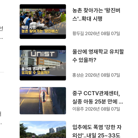
농촌 찾아가는 '왕진버
스'‥확대 시행
선
황두길 2026년 08월 07일
를
울산에 영재학교 유치할
촉
수 있을까?
홍상순 2026년 08월 07일
중구 CCTV관제센터,
실종 아동 25분 만에 찾
이용주 2026년 08월 07일
아
거
세
입추에도 폭염 '강한 자
맞
외선'‥내일 25~33도