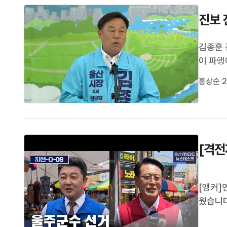
진보 
김종훈 
이 파행
사과를 
홍상순 2
중단했는
구했습니
[격전
[앵커]
웠습니다
현장을 