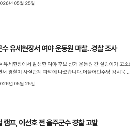
다.홍상순 기자가 보도합니다.[리포트]연휴 마지막날 울주군
026년 05월 25일
 덕신시장에서 격돌했...
수 유세현장서 여야 운동원 마찰‥경찰 조사
 유세현장에서 발생한 여야 후보 선거 운동원 간 실랑이가 고소
서 경찰이 사실관계 파악에 나섰습니다.더불어민주당 김시욱 
어제(5/24) 오후 울주군 범서읍 장검교차로 인근에서 이순걸 후
026년 05월 25일
 유세단장이 민주당 여성 선거운동원을 거세게 밀쳐 4명이 다쳤
에 고소장을 제출했습...
 캠프, 이선호 전 울주군수 경찰 고발