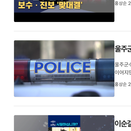
붙었습니
홍상순 2
후보들은
울주군
울주군수
이어지면
보측은 
홍상순 2
측 남성
며 경찰
이순걸