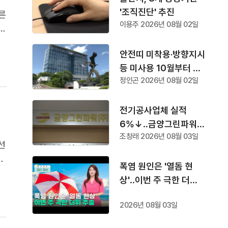
'조직진단' 추진
른
이용주 2026년 08월 02일
법
등
안전띠 미착용·방향지시
도
등 미사용 10월부터 단
정인곤 2026년 08월 02일
속
전기공사업체 실적
6%↓‥금양그린파워
조창래 2026년 08월 03일
'수주 1위'
선
에
폭염 원인은 '열돔 현
지
상'‥이번 주 극한 더위
주춤
2026년 08월 03일