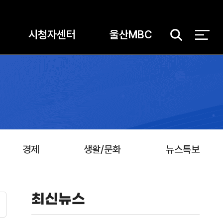
시청자센터
울산MBC
검
색
경제
생활/문화
뉴스특보
최신뉴스