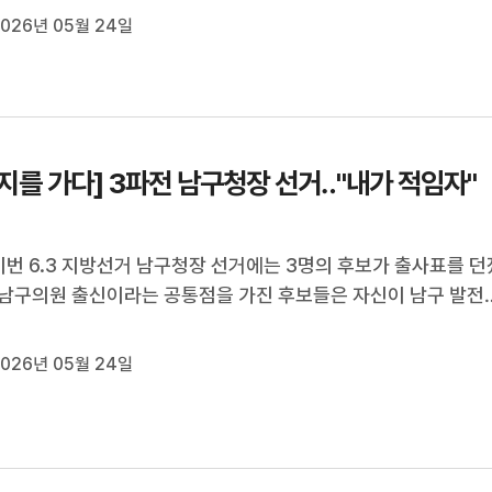
026년 05월 24일
을 표명했습니다.이런 가운데 국민의힘 김두겸 후보와 무소속 박
도 단일화를 둘러싼 책...
지를 가다] 3파전 남구청장 선거‥"내가 적임자"
이번 6.3 지방선거 남구청장 선거에는 3명의 후보가 출사표를 던
남구의원 출신이라는 공통점을 가진 후보들은 자신이 남구 발전
임자라며 유권자들을 직접 만나 지지를 호소했습니다.유세현장
기자가 다녀왔습니다.[리포트]지난주 진보당과의 후보 단일화 
026년 05월 24일
승리한 더불어민주당 ...