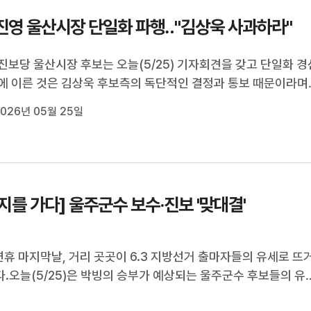
진영 울산시장 단일화 파행‥"김상욱 사과하라"
진보당 울산시장 후보는 오늘(5/25) 기자회견을 갖고 단일화 경
에 이른 것은 김상욱 후보측의 독단적인 결정과 통보 때문이라며
기다린다고 밝혔습니다.김상욱 후보측은 무슨 이유로 여론조사
026년 05월 25일
지 명확하게 해명하고 진보당에 대한 왜곡 선전을 중단할 것을 
다.김상욱 더불어민...
지를 가다] 울주군수 보수·진보 '맞대결'
연휴 마지막날, 거리 곳곳이 6.3 지방선거 출마자들의 유세로 뜨
.오늘(5/25)은 박빙의 승부가 예상되는 울주군수 후보들의 유
찾았는데요,울주군은 현직 울주군수와 재선 군의원이 1 대 1로 