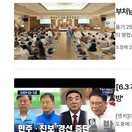
부처님
불기 2
이 열렸
하는 화
조창래 2
에는 6
유세전이
[6.
방'
[앵커]
도중에 
며, 김