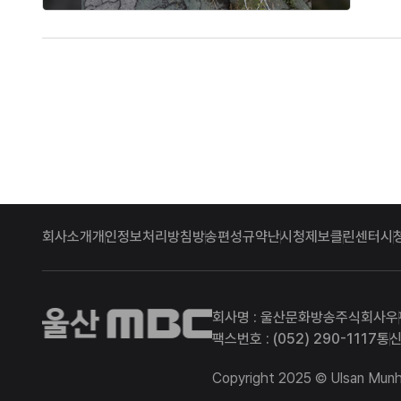
막을 훼손
회사소개
개인정보처리방침
방송편성규약
난시청제보
클린센터
시
울산MBC
회사명 : 울산문화방송주식회사
우
팩스번호 : (052) 290-1117
통신
Copyright 2025 © Ulsan Munhw