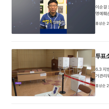
이순걸 
명예훼
위반 혐
홍상순 2
에 게시
하고 윤
투표소
6.3 
거관리위
발송했습
홍상순 2
는 다음