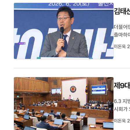
김태선
더불어
출마하며
에 대한
이돈욱 2
한다며,
시당의 
제9대
6.3 
시회가 
정원 개
이돈욱 2
조례안은