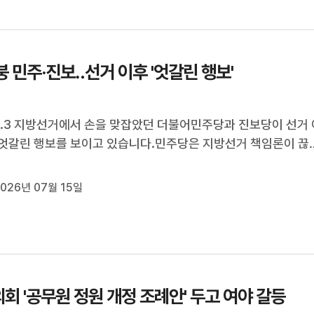
 우려된다며 부결...
붕 민주·진보‥선거 이후 '엇갈린 행보'
6.3 지방선거에서 손을 맞잡았던 더불어민주당과 진보당이 선거 
엇갈린 행보를 보이고 있습니다.민주당은 지방선거 책임론이 끊
며 시당위원장 경쟁이 본격화되고 있고, 진보당은 당권 경쟁에 
며 울산에서의 영향력을 키우는 데 주력하고 있습니다.이돈욱 기
026년 07월 15일
[리포트]보름여 앞으...
회 '공무원 정원 개정 조례안' 두고 여야 갈등