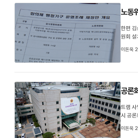
노동위
한편 김
원회 설
습니다.
이돈욱 2
았고 기
습니다.
공론화
트램 사
시 공론
습니다.
이돈욱 2
에는 공