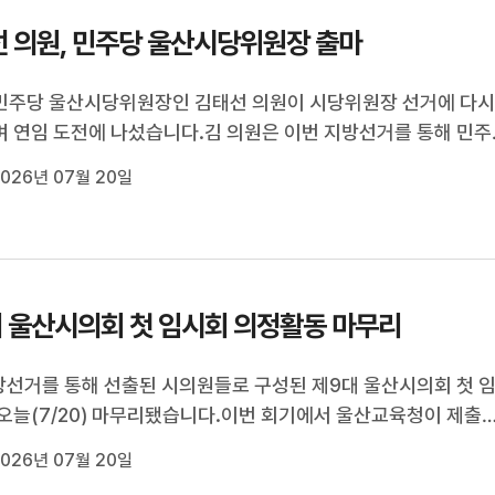
 의원, 민주당 울산시당위원장 출마
민주당 울산시당위원장인 김태선 의원이 시당위원장 선거에 다
 연임 도전에 나섰습니다.김 의원은 이번 지방선거를 통해 민주
 기대와 함께 나타난 시민들의 의구심을 신뢰와 확신으로 바꿔야
026년 07월 20일
 이재명 대통령과 김상욱 시장의 성공을 잇는 역할로 민주당 울
성공을 이끌겠다고 밝...
 울산시의회 첫 임시회 의정활동 마무리
지방선거를 통해 선출된 시의원들로 구성된 제9대 울산시의회 첫 
오늘(7/20) 마무리됐습니다.이번 회기에서 울산교육청이 제출
정조례안 등 2건의 조례안은 원안 가결했지만, 공론화위원회 설
026년 07월 20일
 상임위에서 부결됐고, 울산시 조직개편과 정원 개정 조례안은 