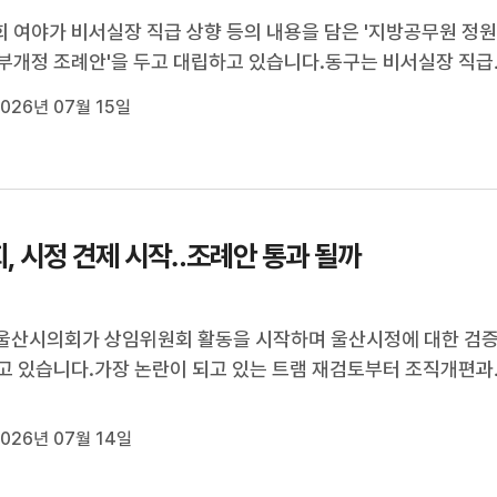
 여야가 비서실장 직급 상향 등의 내용을 담은 '지방공무원 정
부개정 조례안'을 두고 대립하고 있습니다.동구는 비서실장 직급
급에서 5급으로 상향하고 별정직 공무원 정원을 늘리는 내용의 
026년 07월 15일
입법 예고했으나 더불어민주당 소속 의원 4명의 반대로 부결됐
에 국민의힘 소속 의...
, 시정 견제 시작‥조례안 통과 될까
]울산시의회가 상임위원회 활동을 시작하며 울산시정에 대한 검
고 있습니다.가장 논란이 되고 있는 트램 재검토부터 조직개편과
문제 등 김상욱 시장의 정책을 꼼꼼하게 살피고 있는데요.민선 9
 처음으로 제안한 조례안들이 시의회 문턱을 넘을 수 있을지 주
026년 07월 14일
이돈욱 기자입니다.[...