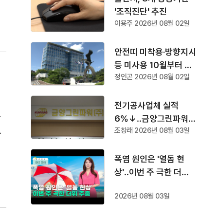
'조직진단' 추진
이용주 2026년 08월 02일
안전띠 미착용·방향지시
등 미사용 10월부터 단
정인곤 2026년 08월 02일
속
전기공사업체 실적
안
6%↓‥금양그린파워
안
조창래 2026년 08월 03일
'수주 1위'
다
시
폭염 원인은 '열돔 현
상'‥이번 주 극한 더위
주춤
2026년 08월 03일