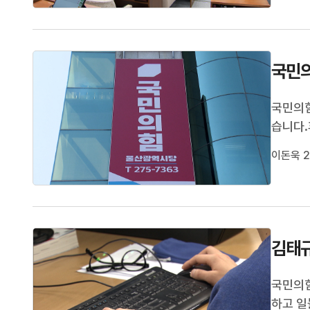
사 보류
국민의
국민의힘
습니다.
23일 
이돈욱 2
서범수 
김태규
국민의힘
하고 일