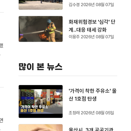
김수경 2026년 08월 07일
화재위험경보 '심각' 단
계‥대응 태세 강화
이용주 2026년 08월 07일
했
는
많이 본 뉴스
'가격이 착한 주유소' 울
산 1호점 탄생
조창래 2026년 08월 05일
면
년
울산시, 3개 공공기관