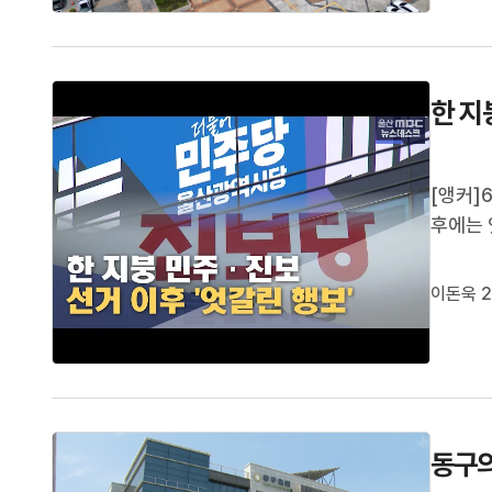
비효율이
한 지
[앵커]
후에는 
지 않으
접 나서
이돈욱 2
입니다.
동구의