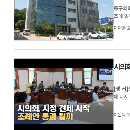
동구의회
조례 일
기존 6
이다은 2
례안을 
니다.이
시의회
[앵 커
에 나서
시금고 
울산시가
이돈욱 2
됩니다.