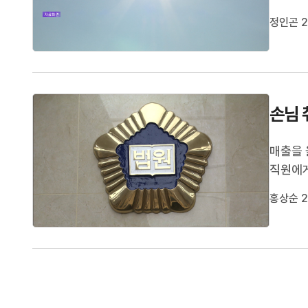
이 25
정인곤 2
열질환자
손님 
매출을 
직원에게
로 재판
홍상순 2
벌금 7
이 취하