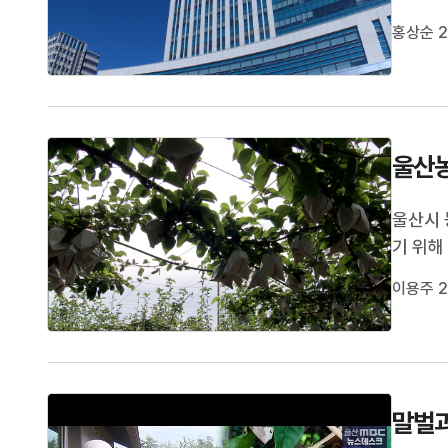
상해 혐
홍상순 2
선고했습
마시다가
울산농
울산시 
기 위해
가 커지
이용주 2
하기 쉽
가 있어 
말벌과