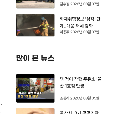
김수경 2026년 08월 07일
화재위험경보 '심각' 단
계‥대응 태세 강화
이용주 2026년 08월 07일
면
많이 본 뉴스
월
'가격이 착한 주유소' 울
산 1호점 탄생
조창래 2026년 08월 05일
아
수
울산시, 3개 공공기관