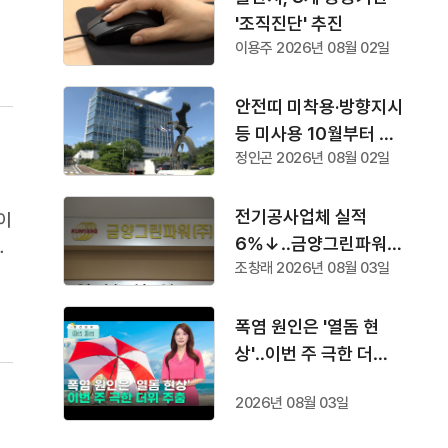
'조직진단' 추진
을
이용주 2026년 08월 02일
안전띠 미착용·방향지시
등 미사용 10월부터 단
정인곤 2026년 08월 02일
속
전기공사업체 실적
이
6%↓‥금양그린파워
매
조창래 2026년 08월 03일
'수주 1위'
생
과
폭염 원인은 '열돔 현
상'‥이번 주 극한 더위
주춤
2026년 08월 03일