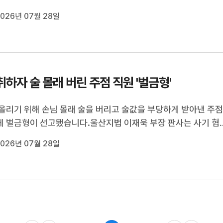
명으로 가장 많았으며 남구와 중구가 뒤를 이었습니다.한편 올해 
026년 07월 28일
는 지난해 같은 기간 101명에 비교해 36명 적게 발생했습니다.
취하자 술 몰래 버린 주점 직원 '벌금형'
올리기 위해 손님 몰래 술을 버리고 술값을 부당하게 받아낸 주
 벌금형이 선고됐습니다.울산지법 이재욱 부장 판사는 사기 혐
에 넘겨진 주점 실장 A 씨에게 벌금 150만 원을, 종업원 B 씨에
026년 07월 28일
0만 원을 각각 선고했습니다.이들은 지난 2024년 4월 새벽, 손
자 양주를 마시는 척하...