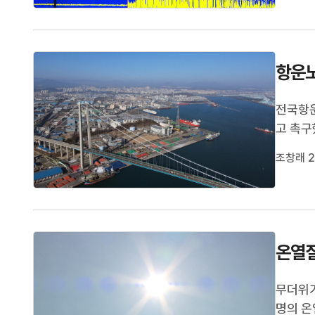
울산에 
항운노
전국항운
고 촉구
토 없이
조창래 2
결될 수
등 각 항
온열질
무더위가
명의 온