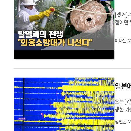
[앵커]
철이면 
난 대응
벌집 제
이다은 2
나무에 
일본에
오늘(7
생한 가
건이 접
정인곤 2
지진의 