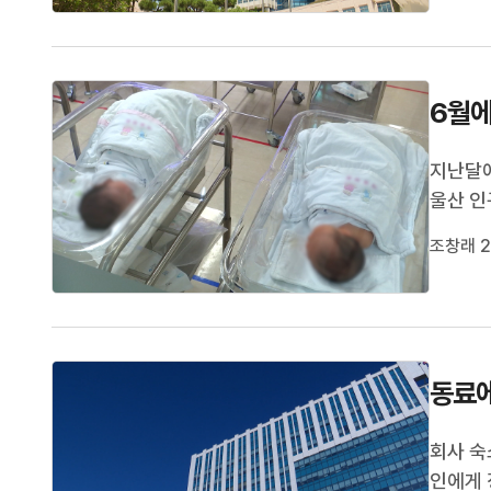
획은 주
6월에
지난달에
울산 인
울산 인
조창래 2
전국에서
대비 1
동료에
회사 숙
인에게 