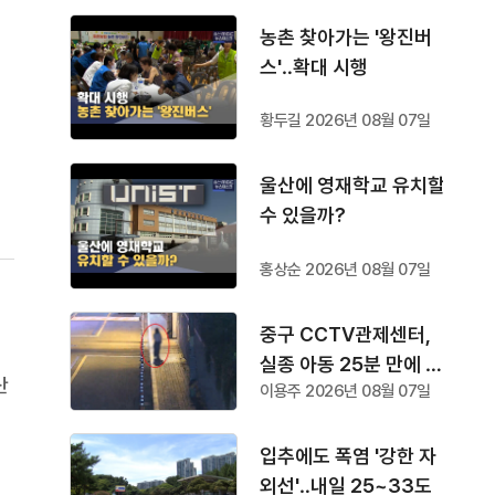
농촌 찾아가는 '왕진버
스'‥확대 시행
에
황두길 2026년 08월 07일
졌
울산에 영재학교 유치할
주
수 있을까?
홍상순 2026년 08월 07일
중구 CCTV관제센터,
실종 아동 25분 만에 찾
산
이용주 2026년 08월 07일
아
경
으
입추에도 폭염 '강한 자
계
외선'‥내일 25~33도